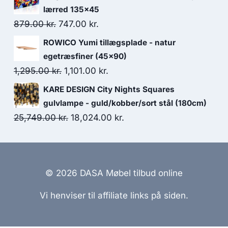
lærred 135x45
879.00
kr.
747.00
kr.
ROWICO Yumi tillægsplade - natur
egetræsfiner (45x90)
1,295.00
kr.
1,101.00
kr.
KARE DESIGN City Nights Squares
gulvlampe - guld/kobber/sort stål (180cm)
25,749.00
kr.
18,024.00
kr.
© 2026 DASA Møbel tilbud online
Vi henviser til affiliate links på siden.