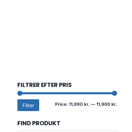
FILTRER EFTER PRIS
Min
Max
Price:
11,890 kr.
—
11,900 kr.
Filter
price
price
FIND PRODUKT