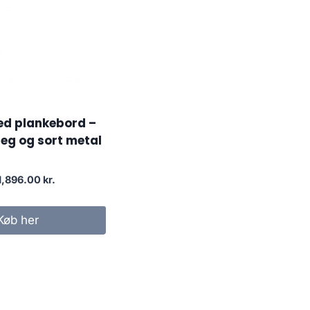
d plankebord –
eg og sort metal
1,896.00
kr.
Køb her