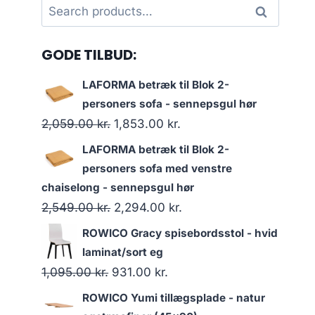
Search
Search
for:
GODE TILBUD:
LAFORMA betræk til Blok 2-
personers sofa - sennepsgul hør
2,059.00
kr.
1,853.00
kr.
LAFORMA betræk til Blok 2-
personers sofa med venstre
chaiselong - sennepsgul hør
2,549.00
kr.
2,294.00
kr.
ROWICO Gracy spisebordsstol - hvid
laminat/sort eg
1,095.00
kr.
931.00
kr.
ROWICO Yumi tillægsplade - natur