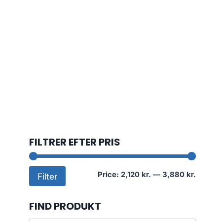
FILTRER EFTER PRIS
Min
Max
Price:
2,120 kr.
—
3,880 kr.
Filter
price
price
FIND PRODUKT