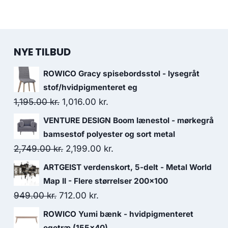
NYE TILBUD
ROWICO Gracy spisebordsstol - lysegråt
stof/hvidpigmenteret eg
1,195.00
kr.
1,016.00
kr.
VENTURE DESIGN Boom lænestol - mørkegrå
bamsestof polyester og sort metal
2,749.00
kr.
2,199.00
kr.
ARTGEIST verdenskort, 5-delt - Metal World
Map II - Flere størrelser 200x100
949.00
kr.
712.00
kr.
ROWICO Yumi bænk - hvidpigmenteret
egetræ (155x40)