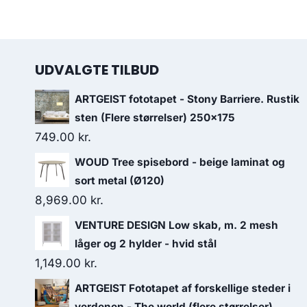
UDVALGTE TILBUD
ARTGEIST fototapet - Stony Barriere. Rustik
sten (Flere størrelser) 250x175
749.00
kr.
WOUD Tree spisebord - beige laminat og
sort metal (Ø120)
8,969.00
kr.
VENTURE DESIGN Low skab, m. 2 mesh
låger og 2 hylder - hvid stål
1,149.00
kr.
ARTGEIST Fototapet af forskellige steder i
verdenen - The world (flere størrelser)