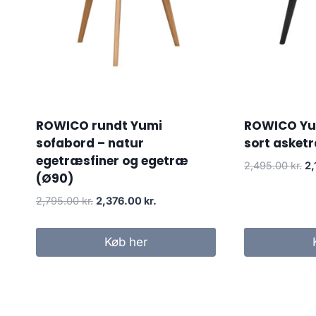
ROWICO rundt Yumi
ROWICO Yu
sofabord – natur
sort asket
egetræsfiner og egetræ
2,495.00
kr.
2,
(Ø90)
2,795.00
kr.
2,376.00
kr.
Køb her