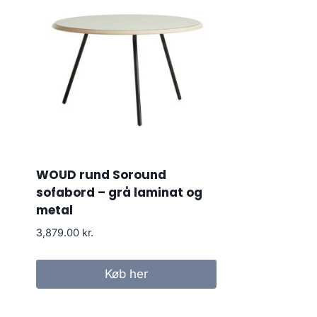
WOUD rund Soround
sofabord – grå laminat og
metal
3,879.00
kr.
Køb her