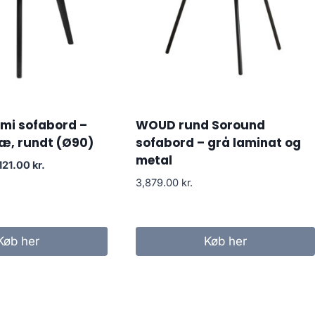
mi sofabord –
WOUD rund Soround
ræ, rundt (Ø90)
sofabord – grå laminat og
metal
121.00
kr.
3,879.00
kr.
Køb her
Køb her