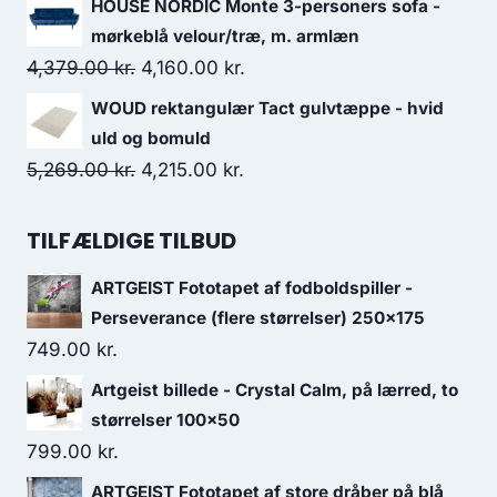
HOUSE NORDIC Monte 3-personers sofa -
mørkeblå velour/træ, m. armlæn
4,379.00
kr.
4,160.00
kr.
WOUD rektangulær Tact gulvtæppe - hvid
uld og bomuld
5,269.00
kr.
4,215.00
kr.
TILFÆLDIGE TILBUD
ARTGEIST Fototapet af fodboldspiller -
Perseverance (flere størrelser) 250x175
749.00
kr.
Artgeist billede - Crystal Calm, på lærred, to
størrelser 100x50
799.00
kr.
ARTGEIST Fototapet af store dråber på blå