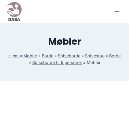
Skip
to
content
Møbler
Hjem
»
Møbler
»
Borde
»
Spiseborde
»
Spisestue
»
Borde
»
Spiseborde til 6 personer
»
Møbler