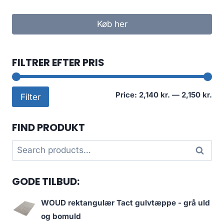
Køb her
FILTRER EFTER PRIS
Mi
Ma
Price:
2,140 kr.
—
2,150 kr.
Filter
pri
pri
FIND PRODUKT
Search
Search
for:
GODE TILBUD:
WOUD rektangulær Tact gulvtæppe - grå uld
og bomuld