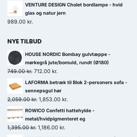
VENTURE DESIGN Cholet bordlampe - hvid
glas og natur jern
989.00
kr.
NYE TILBUD
HOUSE NORDIC Bombay gulvtæppe -
mørkegrå jute/bomuld, rundt (Ø180)
749.00
kr.
712.00
kr.
LAFORMA betræk til Blok 2-personers sofa -
sennepsgul hør
2,059.00
kr.
1,853.00
kr.
ROWICO Confetti hattehylde -
metal/hvidpigmenteret eg
1,395.00
kr.
1,186.00
kr.