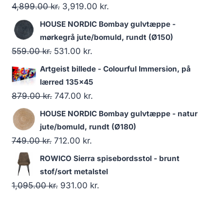
4,899.00
kr.
3,919.00
kr.
HOUSE NORDIC Bombay gulvtæppe -
mørkegrå jute/bomuld, rundt (Ø150)
559.00
kr.
531.00
kr.
Artgeist billede - Colourful Immersion, på
lærred 135x45
879.00
kr.
747.00
kr.
HOUSE NORDIC Bombay gulvtæppe - natur
jute/bomuld, rundt (Ø180)
749.00
kr.
712.00
kr.
ROWICO Sierra spisebordsstol - brunt
stof/sort metalstel
1,095.00
kr.
931.00
kr.