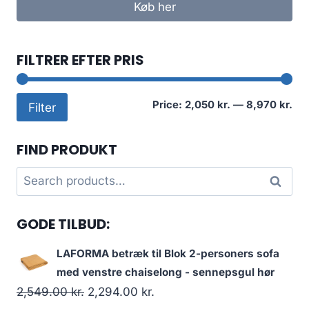
Køb her
FILTRER EFTER PRIS
Mi
Ma
Price:
2,050 kr.
—
8,970 kr.
Filter
pri
pri
FIND PRODUKT
Search
Search
for:
GODE TILBUD:
LAFORMA betræk til Blok 2-personers sofa
med venstre chaiselong - sennepsgul hør
2,549.00
kr.
2,294.00
kr.