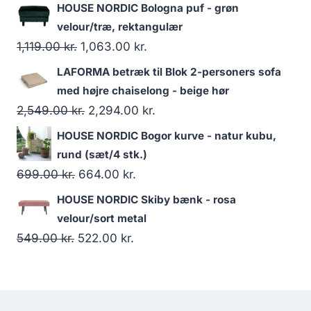
HOUSE NORDIC Bologna puf - grøn
velour/træ, rektangulær
1,119.00
kr.
1,063.00
kr.
LAFORMA betræk til Blok 2-personers sofa
med højre chaiselong - beige hør
2,549.00
kr.
2,294.00
kr.
HOUSE NORDIC Bogor kurve - natur kubu,
rund (sæt/4 stk.)
699.00
kr.
664.00
kr.
HOUSE NORDIC Skiby bænk - rosa
velour/sort metal
549.00
kr.
522.00
kr.