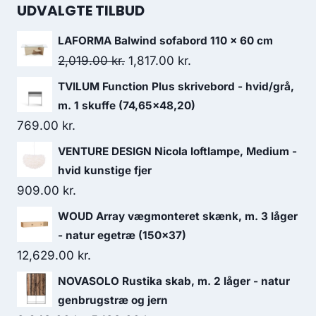
UDVALGTE TILBUD
LAFORMA Balwind sofabord 110 x 60 cm
2,019.00
kr.
1,817.00
kr.
TVILUM Function Plus skrivebord - hvid/grå,
m. 1 skuffe (74,65x48,20)
769.00
kr.
VENTURE DESIGN Nicola loftlampe, Medium -
hvid kunstige fjer
909.00
kr.
WOUD Array vægmonteret skænk, m. 3 låger
- natur egetræ (150x37)
12,629.00
kr.
NOVASOLO Rustika skab, m. 2 låger - natur
genbrugstræ og jern