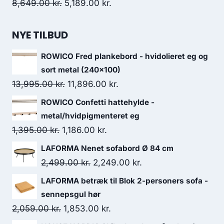
8,649.00
kr.
5,189.00
kr.
NYE TILBUD
ROWICO Fred plankebord - hvidolieret eg og
sort metal (240x100)
13,995.00
kr.
11,896.00
kr.
ROWICO Confetti hattehylde -
metal/hvidpigmenteret eg
1,395.00
kr.
1,186.00
kr.
LAFORMA Nenet sofabord Ø 84 cm
2,499.00
kr.
2,249.00
kr.
LAFORMA betræk til Blok 2-personers sofa -
sennepsgul hør
2,059.00
kr.
1,853.00
kr.