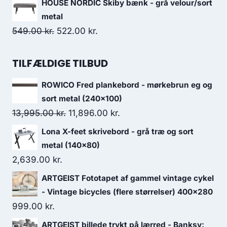
HOUSE NORDIC Skiby bænk - grå velour/sort
metal
549.00
kr.
522.00
kr.
TILFÆLDIGE TILBUD
ROWICO Fred plankebord - mørkebrun eg og
sort metal (240x100)
13,995.00
kr.
11,896.00
kr.
Lona X-feet skrivebord - grå træ og sort
metal (140x80)
2,639.00
kr.
ARTGEIST Fototapet af gammel vintage cykel
- Vintage bicycles (flere størrelser) 400x280
999.00
kr.
ARTGEIST billede trykt på lærred - Banksy: