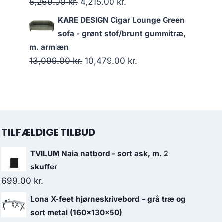
5,269.00
kr.
4,215.00
kr.
KARE DESIGN Cigar Lounge Green
sofa - grønt stof/brunt gummitræ,
m. armlæn
13,099.00
kr.
10,479.00
kr.
TILFÆLDIGE TILBUD
TVILUM Naia natbord - sort ask, m. 2
skuffer
699.00
kr.
Lona X-feet hjørneskrivebord - grå træ og
sort metal (160x130x50)