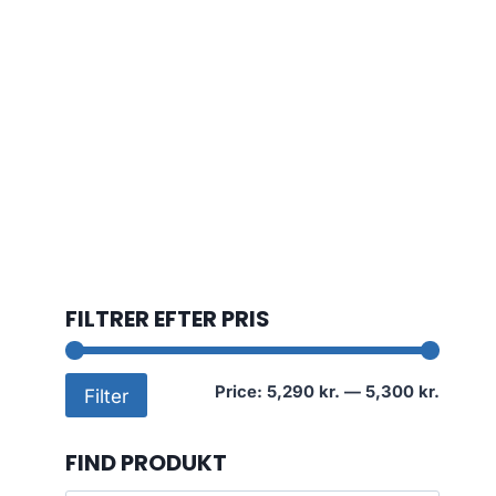
FILTRER EFTER PRIS
Min
Max
Price:
5,290 kr.
—
5,300 kr.
Filter
price
price
FIND PRODUKT