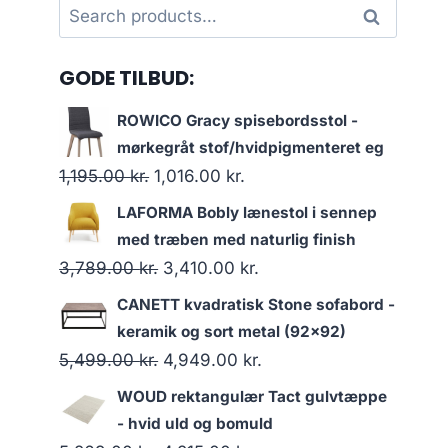
Search
Search
for:
GODE TILBUD:
ROWICO Gracy spisebordsstol -
mørkegråt stof/hvidpigmenteret eg
1,195.00
kr.
1,016.00
kr.
LAFORMA Bobly lænestol i sennep
med træben med naturlig finish
3,789.00
kr.
3,410.00
kr.
CANETT kvadratisk Stone sofabord -
keramik og sort metal (92x92)
5,499.00
kr.
4,949.00
kr.
WOUD rektangulær Tact gulvtæppe
- hvid uld og bomuld