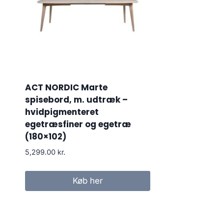
ACT NORDIC Marte
spisebord, m. udtræk –
hvidpigmenteret
egetræsfiner og egetræ
(180×102)
5,299.00
kr.
Køb her