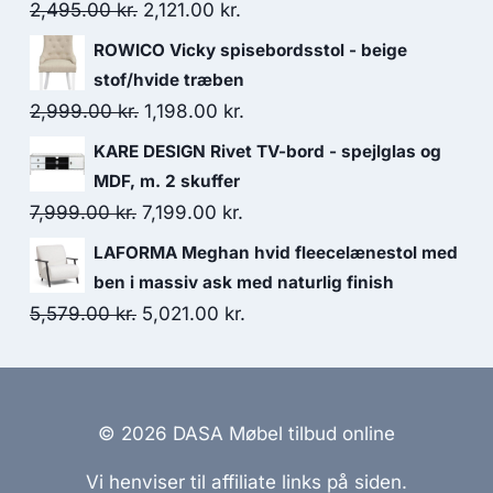
2,495.00
kr.
2,121.00
kr.
ROWICO Vicky spisebordsstol - beige
stof/hvide træben
2,999.00
kr.
1,198.00
kr.
KARE DESIGN Rivet TV-bord - spejlglas og
MDF, m. 2 skuffer
7,999.00
kr.
7,199.00
kr.
LAFORMA Meghan hvid fleecelænestol med
ben i massiv ask med naturlig finish
5,579.00
kr.
5,021.00
kr.
© 2026 DASA Møbel tilbud online
Vi henviser til affiliate links på siden.