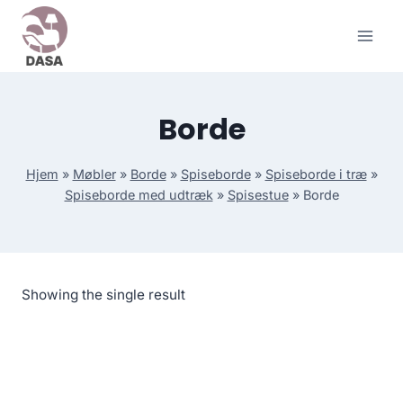
Skip
to
content
Borde
Hjem
»
Møbler
»
Borde
»
Spiseborde
»
Spiseborde i træ
»
Spiseborde med udtræk
»
Spisestue
»
Borde
Showing the single result