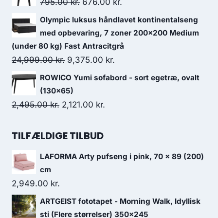
795.00
kr.
676.00
kr.
Olympic luksus håndlavet kontinentalseng
med opbevaring, 7 zoner 200x200 Medium
(under 80 kg) Fast Antracitgrå
24,999.00
kr.
9,375.00
kr.
ROWICO Yumi sofabord - sort egetræ, ovalt
(130x65)
2,495.00
kr.
2,121.00
kr.
TILFÆLDIGE TILBUD
LAFORMA Arty pufseng i pink, 70 x 89 (200)
cm
2,949.00
kr.
ARTGEIST fototapet - Morning Walk, Idyllisk
sti (Flere størrelser) 350x245