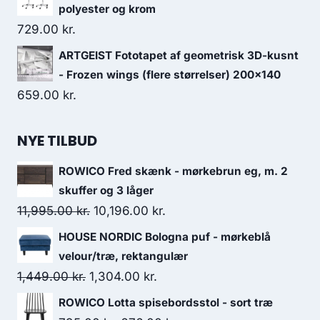
polyester og krom
729.00
kr.
ARTGEIST Fototapet af geometrisk 3D-kusnt
- Frozen wings (flere størrelser) 200x140
659.00
kr.
NYE TILBUD
ROWICO Fred skænk - mørkebrun eg, m. 2
skuffer og 3 låger
11,995.00
kr.
10,196.00
kr.
HOUSE NORDIC Bologna puf - mørkeblå
velour/træ, rektangulær
1,449.00
kr.
1,304.00
kr.
ROWICO Lotta spisebordsstol - sort træ