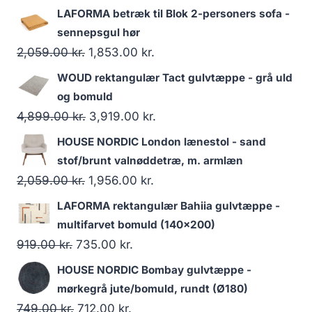
LAFORMA betræk til Blok 2-personers sofa -
sennepsgul hør
2,059.00
kr.
1,853.00
kr.
WOUD rektangulær Tact gulvtæppe - grå uld
og bomuld
4,899.00
kr.
3,919.00
kr.
HOUSE NORDIC London lænestol - sand
stof/brunt valnøddetræ, m. armlæn
2,059.00
kr.
1,956.00
kr.
LAFORMA rektangulær Bahiia gulvtæppe -
multifarvet bomuld (140x200)
919.00
kr.
735.00
kr.
HOUSE NORDIC Bombay gulvtæppe -
mørkegrå jute/bomuld, rundt (Ø180)
749.00
kr.
712.00
kr.