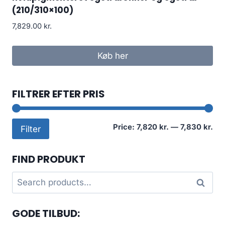
(210/310×100)
7,829.00
kr.
Køb her
FILTRER EFTER PRIS
Mi
Ma
Price:
7,820 kr.
—
7,830 kr.
Filter
pri
pri
FIND PRODUKT
Search
Search
for:
GODE TILBUD: