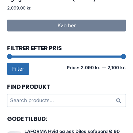
2,099.00
kr.
Køb her
FILTRER EFTER PRIS
Mi
Ma
Price:
2,090 kr.
—
2,100 kr.
Filter
pri
pri
FIND PRODUKT
Search
Search
for:
GODE TILBUD:
LAFORMA Hvid og ask Dilos sofabord Ø 90