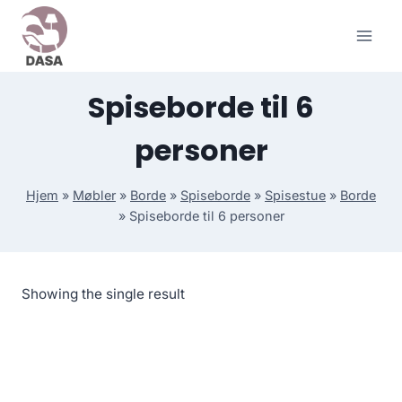
Skip
to
content
Spiseborde til 6
personer
Hjem
»
Møbler
»
Borde
»
Spiseborde
»
Spisestue
»
Borde
»
Spiseborde til 6 personer
Showing the single result