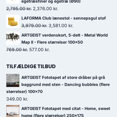
egetræsfiner og egetræ (Ø90)
2,795.00
kr.
2,376.00
kr.
LAFORMA Club lænestol - sennepsgul stof
3,979.00
kr.
3,581.00
kr.
ARTGEIST verdenskort, 5-delt - Metal World
Map II - Flere størrelser 100x50
769.00
kr.
577.00
kr.
TILFÆLDIGE TILBUD
ARTGEIST Fototapet af store dråber på grå
baggrund med sten - Dancing bubbles (flere
størrelser) 100x70
349.00
kr.
ARTGEIST Fototapet med citat - Home, sweet
home (flere størrelser) 250x175