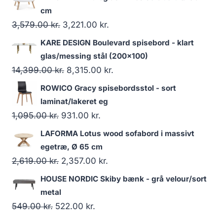
cm
3,579.00
kr.
3,221.00
kr.
KARE DESIGN Boulevard spisebord - klart
glas/messing stål (200x100)
14,399.00
kr.
8,315.00
kr.
ROWICO Gracy spisebordsstol - sort
laminat/lakeret eg
1,095.00
kr.
931.00
kr.
LAFORMA Lotus wood sofabord i massivt
egetræ, Ø 65 cm
2,619.00
kr.
2,357.00
kr.
HOUSE NORDIC Skiby bænk - grå velour/sort
metal
549.00
kr.
522.00
kr.