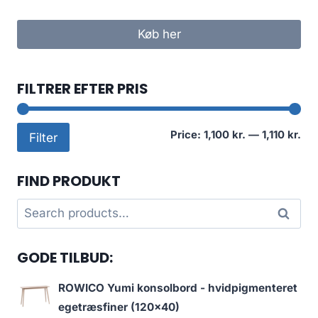
Køb her
FILTRER EFTER PRIS
Mi
Ma
Price:
1,100 kr.
—
1,110 kr.
Filter
pri
pri
FIND PRODUKT
Search
Search
for:
GODE TILBUD:
ROWICO Yumi konsolbord - hvidpigmenteret
egetræsfiner (120x40)