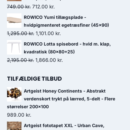
749.00
kr.
712.00
kr.
ROWICO Yumi tillægsplade -
hvidpigmenteret egetræsfiner (45x90)
1,295.00
kr.
1,101.00
kr.
ROWICO Lotta spisebord - hvid m. klap,
kvadratisk (80x80+25)
2,195.00
kr.
1,866.00
kr.
TILFÆLDIGE TILBUD
Artgeist Honey Continents - Abstrakt
verdenskort trykt på lærred, 5-delt - Flere
størrelser 200x100
989.00
kr.
Artgeist fototapet XXL - Urban Cave,