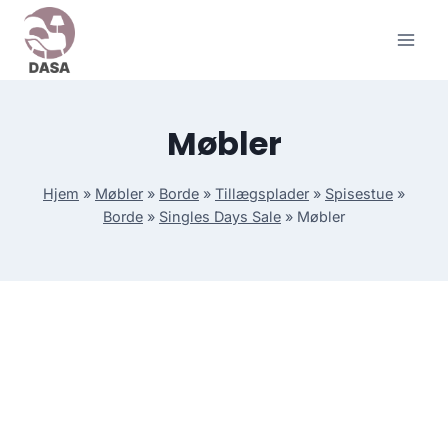
Skip
to
content
Møbler
Hjem
»
Møbler
»
Borde
»
Tillægsplader
»
Spisestue
»
Borde
»
Singles Days Sale
»
Møbler