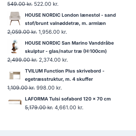
549.00
kr.
522.00
kr.
HOUSE NORDIC London lænestol - sand
stof/brunt valnøddetræ, m. armlæn
2,059.00
kr.
1,956.00
kr.
HOUSE NORDIC San Marino Vanddråbe
skulptur - glas/natur træ (H:100cm)
2,499.00
kr.
2,374.00
kr.
TVILUM Function Plus skrivebord -
egetræsstruktur, m. 4 skuffer
1,109.00
kr.
998.00
kr.
LAFORMA Tulsi sofabord 120 x 70 cm
5,179.00
kr.
4,661.00
kr.