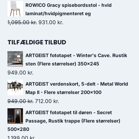
ROWICO Gracy spisebordsstol - hvid
laminat/hvidpigmenteret eg
1,095.00
kr.
931.00
kr.
TILFÆLDIGE TILBUD
ARTGEIST fototapet - Winter's Cave. Rustik
sten (Flere størrelser) 350x245
949.00
kr.
ARTGEIST verdenskort, 5-delt - Metal World
Map II - Flere størrelser 200x100
949.00
kr.
712.00
kr.
ARTGEIST fototapet til døren - Secret
Passage, Rustik trappe (Flere størrelser)
500x280
1,199.00
kr.