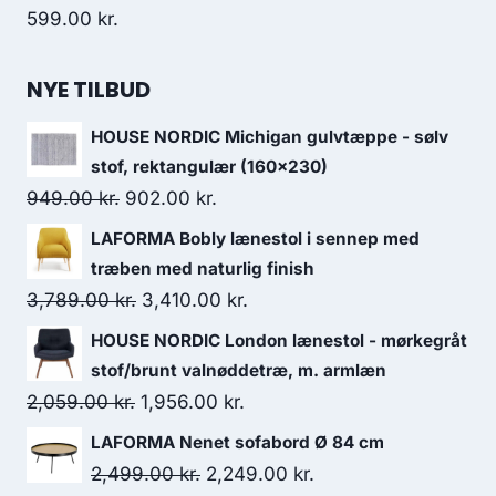
599.00
kr.
NYE TILBUD
HOUSE NORDIC Michigan gulvtæppe - sølv
stof, rektangulær (160x230)
949.00
kr.
902.00
kr.
LAFORMA Bobly lænestol i sennep med
træben med naturlig finish
3,789.00
kr.
3,410.00
kr.
HOUSE NORDIC London lænestol - mørkegråt
stof/brunt valnøddetræ, m. armlæn
2,059.00
kr.
1,956.00
kr.
LAFORMA Nenet sofabord Ø 84 cm
2,499.00
kr.
2,249.00
kr.