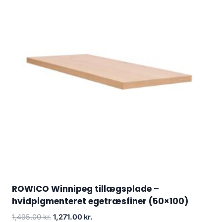
ROWICO Winnipeg tillægsplade –
hvidpigmenteret egetræsfiner (50×100)
1,495.00
kr.
1,271.00
kr.