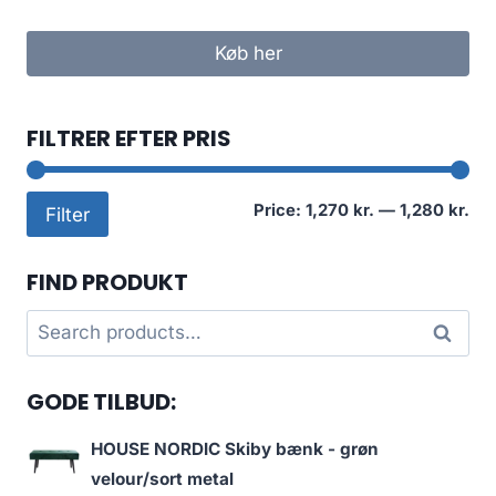
Køb her
FILTRER EFTER PRIS
Mi
Ma
Price:
1,270 kr.
—
1,280 kr.
Filter
pri
pri
FIND PRODUKT
Search
Search
for:
GODE TILBUD:
HOUSE NORDIC Skiby bænk - grøn
velour/sort metal