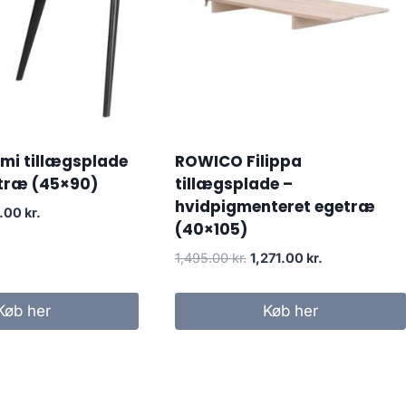
i tillægsplade
ROWICO Filippa
etræ (45×90)
tillægsplade –
hvidpigmenteret egetræ
.00
kr.
(40×105)
1,495.00
kr.
1,271.00
kr.
Køb her
Køb her