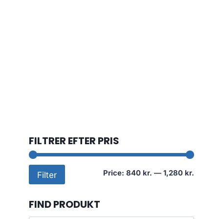
FILTRER EFTER PRIS
Min
Max
Price:
840 kr.
—
1,280 kr.
Filter
price
price
FIND PRODUKT