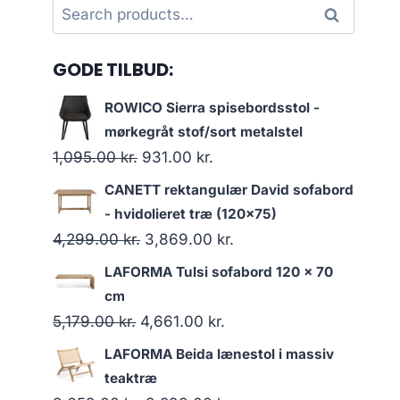
Search
Search
for:
GODE TILBUD:
ROWICO Sierra spisebordsstol -
mørkegråt stof/sort metalstel
1,095.00
kr.
931.00
kr.
CANETT rektangulær David sofabord
- hvidolieret træ (120x75)
4,299.00
kr.
3,869.00
kr.
LAFORMA Tulsi sofabord 120 x 70
cm
5,179.00
kr.
4,661.00
kr.
LAFORMA Beida lænestol i massiv
teaktræ