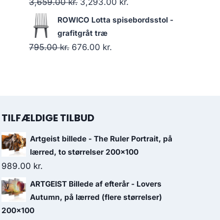
3,659.00
kr.
3,293.00
kr.
ROWICO Lotta spisebordsstol -
grafitgråt træ
795.00
kr.
676.00
kr.
TILFÆLDIGE TILBUD
Artgeist billede - The Ruler Portrait, på
lærred, to størrelser 200x100
989.00
kr.
ARTGEIST Billede af efterår - Lovers
Autumn, på lærred (flere størrelser)
200x100