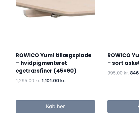
ROWICO Yumi tillægsplade
ROWICO Yum
– hvidpigmenteret
– sort ask
egetræsfiner (45×90)
995.00
kr.
846
1,295.00
kr.
1,101.00
kr.
Køb her