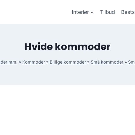
Interiør
Tilbud
Bests
Hvide kommoder
oder mm.
»
Kommoder
»
Billige kommoder
»
Små kommoder
»
Sm