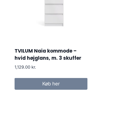
TVILUM Naia kommode –
hvid højglans, m. 3 skuffer
1,129.00
kr.
Køb her