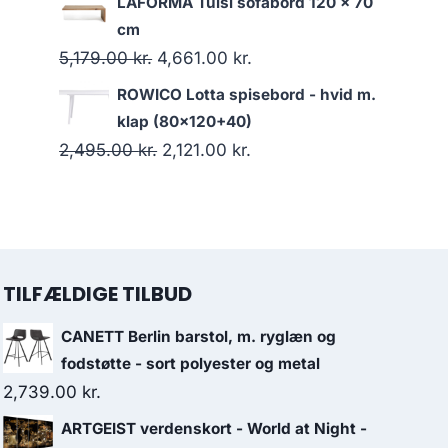
LAFORMA Tulsi sofabord 120 x 70
cm
5,179.00
kr.
4,661.00
kr.
ROWICO Lotta spisebord - hvid m.
klap (80x120+40)
2,495.00
kr.
2,121.00
kr.
TILFÆLDIGE TILBUD
CANETT Berlin barstol, m. ryglæn og
fodstøtte - sort polyester og metal
2,739.00
kr.
ARTGEIST verdenskort - World at Night -