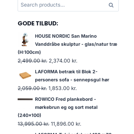
Search
Search
for:
GODE TILBUD:
HOUSE NORDIC San Marino
Vanddråbe skulptur - glas/natur træ
(H:100cm)
2,499.00
kr.
2,374.00
kr.
LAFORMA betræk til Blok 2-
personers sofa - sennepsgul hør
2,059.00
kr.
1,853.00
kr.
ROWICO Fred plankebord -
mørkebrun eg og sort metal
(240x100)
13,995.00
kr.
11,896.00
kr.