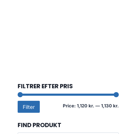
FILTRER EFTER PRIS
Min
Max
Price:
1,120 kr.
—
1,130 kr.
Filter
price
price
FIND PRODUKT