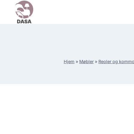
Skip
to
content
Hjem
»
Møbler
»
Reoler og komm