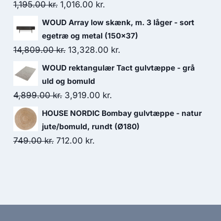
1,195.00
kr.
1,016.00
kr.
WOUD Array low skænk, m. 3 låger - sort
egetræ og metal (150x37)
14,809.00
kr.
13,328.00
kr.
WOUD rektangulær Tact gulvtæppe - grå
uld og bomuld
4,899.00
kr.
3,919.00
kr.
HOUSE NORDIC Bombay gulvtæppe - natur
jute/bomuld, rundt (Ø180)
749.00
kr.
712.00
kr.