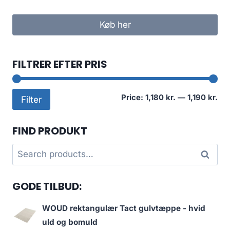
Køb her
FILTRER EFTER PRIS
Mi
Ma
Price:
1,180 kr.
—
1,190 kr.
Filter
pri
pri
FIND PRODUKT
Search
Search
for:
GODE TILBUD:
WOUD rektangulær Tact gulvtæppe - hvid
uld og bomuld