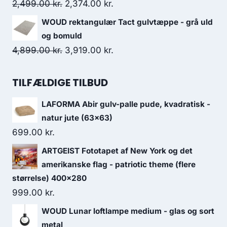
2,499.00
kr.
2,374.00
kr.
WOUD rektangulær Tact gulvtæppe - grå uld
og bomuld
4,899.00
kr.
3,919.00
kr.
TILFÆLDIGE TILBUD
LAFORMA Abir gulv-palle pude, kvadratisk -
natur jute (63x63)
699.00
kr.
ARTGEIST Fototapet af New York og det
amerikanske flag - patriotic theme (flere
størrelse) 400x280
999.00
kr.
WOUD Lunar loftlampe medium - glas og sort
metal