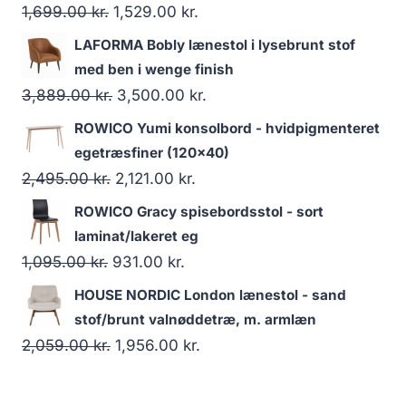
1,699.00
kr.
1,529.00
kr.
LAFORMA Bobly lænestol i lysebrunt stof
med ben i wenge finish
3,889.00
kr.
3,500.00
kr.
ROWICO Yumi konsolbord - hvidpigmenteret
egetræsfiner (120x40)
2,495.00
kr.
2,121.00
kr.
ROWICO Gracy spisebordsstol - sort
laminat/lakeret eg
1,095.00
kr.
931.00
kr.
HOUSE NORDIC London lænestol - sand
stof/brunt valnøddetræ, m. armlæn
2,059.00
kr.
1,956.00
kr.