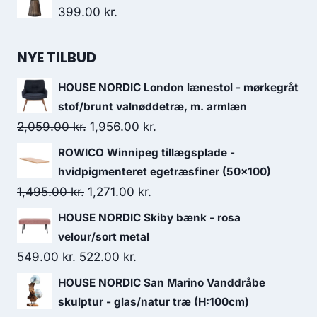
399.00
kr.
NYE TILBUD
HOUSE NORDIC London lænestol - mørkegråt
stof/brunt valnøddetræ, m. armlæn
2,059.00
kr.
1,956.00
kr.
ROWICO Winnipeg tillægsplade -
hvidpigmenteret egetræsfiner (50x100)
1,495.00
kr.
1,271.00
kr.
HOUSE NORDIC Skiby bænk - rosa
velour/sort metal
549.00
kr.
522.00
kr.
HOUSE NORDIC San Marino Vanddråbe
skulptur - glas/natur træ (H:100cm)