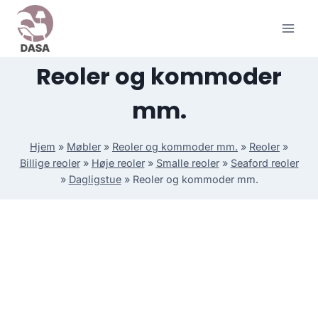
Skip
to
content
Reoler og kommoder
mm.
Hjem
»
Møbler
»
Reoler og kommoder mm.
»
Reoler
»
Billige reoler
»
Høje reoler
»
Smalle reoler
»
Seaford reoler
»
Dagligstue
»
Reoler og kommoder mm.