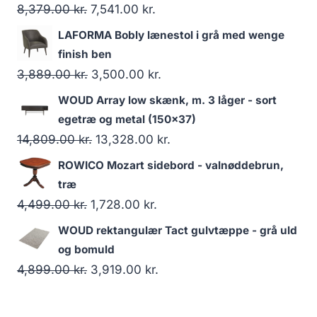
8,379.00
kr.
7,541.00
kr.
LAFORMA Bobly lænestol i grå med wenge
finish ben
3,889.00
kr.
3,500.00
kr.
WOUD Array low skænk, m. 3 låger - sort
egetræ og metal (150x37)
14,809.00
kr.
13,328.00
kr.
ROWICO Mozart sidebord - valnøddebrun,
træ
4,499.00
kr.
1,728.00
kr.
WOUD rektangulær Tact gulvtæppe - grå uld
og bomuld
4,899.00
kr.
3,919.00
kr.