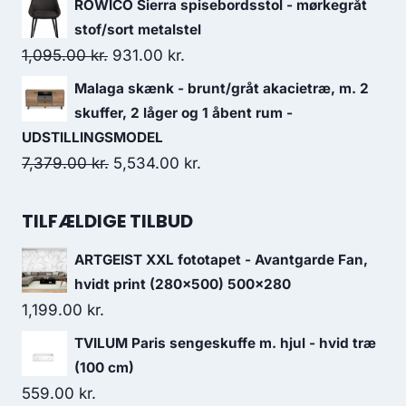
ROWICO Sierra spisebordsstol - mørkegråt
stof/sort metalstel
1,095.00
kr.
931.00
kr.
Malaga skænk - brunt/gråt akacietræ, m. 2
skuffer, 2 låger og 1 åbent rum -
UDSTILLINGSMODEL
7,379.00
kr.
5,534.00
kr.
TILFÆLDIGE TILBUD
ARTGEIST XXL fototapet - Avantgarde Fan,
hvidt print (280x500) 500x280
1,199.00
kr.
TVILUM Paris sengeskuffe m. hjul - hvid træ
(100 cm)
559.00
kr.