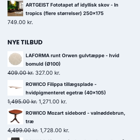
ARTGEIST Fototapet af idyllisk skov - In
tropics (flere størrelser) 250x175
749.00
kr.
NYE TILBUD
LAFORMA runt Orwen gulvtæppe - hvid
bomuld (Ø100)
409.00
kr.
327.00
kr.
ROWICO Filippa tillægsplade -
hvidpigmenteret egetræ (40x105)
1,495.00
kr.
1,271.00
kr.
ROWICO Mozart sidebord - valnøddebrun,
træ
4,499.00
kr.
1,728.00
kr.