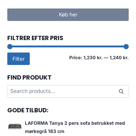
Køb her
FILTRER EFTER PRIS
Mi
Ma
Price:
1,230 kr.
—
1,240 kr.
Filter
pri
pri
FIND PRODUKT
Search
Search
for:
GODE TILBUD:
LAFORMA Tanya 2 pers sofa betrukket med
mørkegrå 183 cm