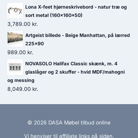
Lona X-feet hjørneskrivebord - natur træ og
sort metal (160x160x50)
3,789.00
kr.
Artgeist billede - Beige Manhattan, på lærred
225x90
989.00
kr.
NOVASOLO Halifax Classic skænk, m. 4
glaslåger og 2 skuffer - hvid MDF/mahogni
og messing
8,049.00
kr.
© 2026 DASA Møbel tilbud online
Vi henviser til affiliate links på siden.