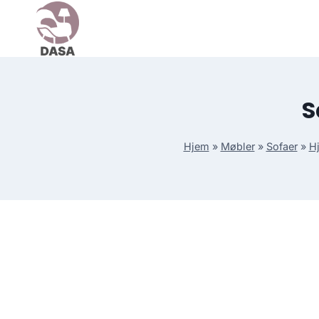
Skip
to
content
S
Hjem
»
Møbler
»
Sofaer
»
H