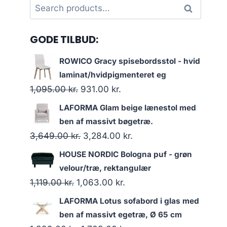
Search
Search
for:
GODE TILBUD:
ROWICO Gracy spisebordsstol - hvid
laminat/hvidpigmenteret eg
1,095.00
kr.
931.00
kr.
LAFORMA Glam beige lænestol med
ben af massivt bøgetræ.
3,649.00
kr.
3,284.00
kr.
HOUSE NORDIC Bologna puf - grøn
velour/træ, rektangulær
1,119.00
kr.
1,063.00
kr.
LAFORMA Lotus sofabord i glas med
ben af massivt egetræ, Ø 65 cm