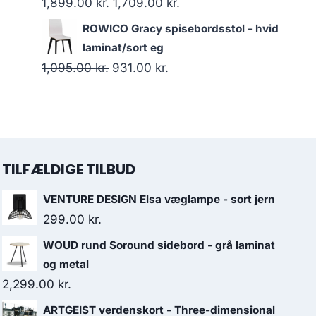
1,899.00
kr.
1,709.00
kr.
ROWICO Gracy spisebordsstol - hvid
laminat/sort eg
1,095.00
kr.
931.00
kr.
TILFÆLDIGE TILBUD
VENTURE DESIGN Elsa væglampe - sort jern
299.00
kr.
WOUD rund Soround sidebord - grå laminat
og metal
2,299.00
kr.
ARTGEIST verdenskort - Three-dimensional