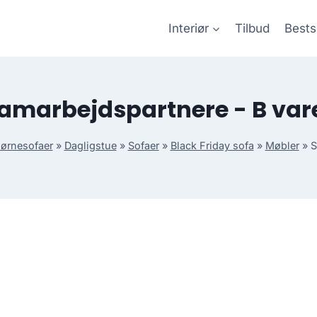
Interiør
Tilbud
Bests
amarbejdspartnere - B var
jørnesofaer
»
Dagligstue
»
Sofaer
»
Black Friday sofa
»
Møbler
»
S