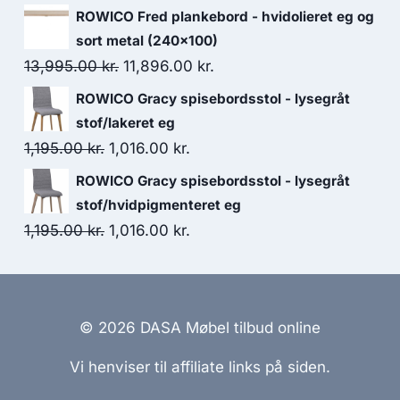
ROWICO Fred plankebord - hvidolieret eg og
sort metal (240x100)
13,995.00
kr.
11,896.00
kr.
ROWICO Gracy spisebordsstol - lysegråt
stof/lakeret eg
1,195.00
kr.
1,016.00
kr.
ROWICO Gracy spisebordsstol - lysegråt
stof/hvidpigmenteret eg
1,195.00
kr.
1,016.00
kr.
© 2026 DASA Møbel tilbud online
Vi henviser til affiliate links på siden.