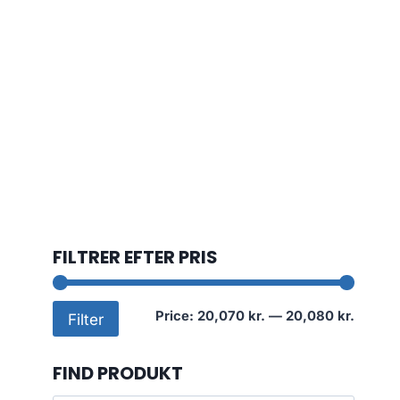
FILTRER EFTER PRIS
Min
Max
Price:
20,070 kr.
—
20,080 kr.
Filter
price
price
FIND PRODUKT