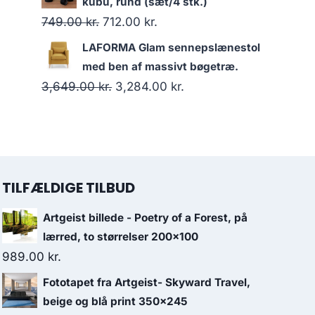
kubu, rund (sæt/4 stk.)
749.00
kr.
712.00
kr.
LAFORMA Glam sennepslænestol
med ben af massivt bøgetræ.
3,649.00
kr.
3,284.00
kr.
TILFÆLDIGE TILBUD
Artgeist billede - Poetry of a Forest, på
lærred, to størrelser 200x100
989.00
kr.
Fototapet fra Artgeist- Skyward Travel,
beige og blå print 350x245