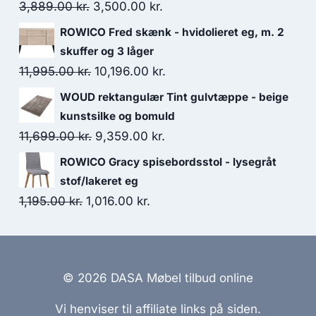
3,889.00
kr.
3,500.00
kr.
ROWICO Fred skænk - hvidolieret eg, m. 2
skuffer og 3 låger
11,995.00
kr.
10,196.00
kr.
WOUD rektangulær Tint gulvtæppe - beige
kunstsilke og bomuld
11,699.00
kr.
9,359.00
kr.
ROWICO Gracy spisebordsstol - lysegråt
stof/lakeret eg
1,195.00
kr.
1,016.00
kr.
© 2026 DASA Møbel tilbud online
Vi henviser til affiliate links på siden.