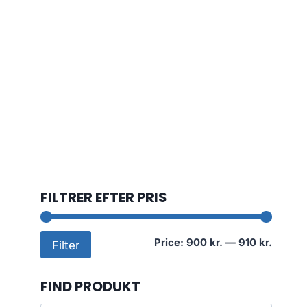
FILTRER EFTER PRIS
Min
Max
Price:
900 kr.
—
910 kr.
Filter
price
price
FIND PRODUKT