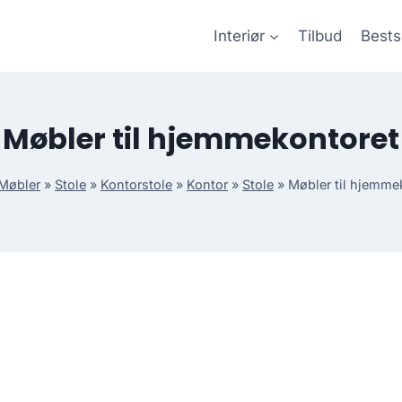
Interiør
Tilbud
Bests
Møbler til hjemmekontoret
Møbler
»
Stole
»
Kontorstole
»
Kontor
»
Stole
»
Møbler til hjemme