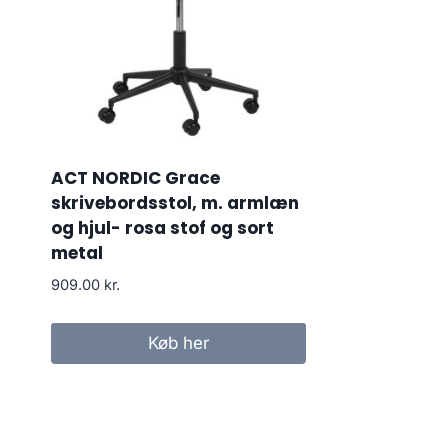
ACT NORDIC Grace
skrivebordsstol, m. armlæn
og hjul- rosa stof og sort
metal
909.00
kr.
Køb her