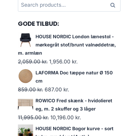
Search
Search
for:
GODE TILBUD:
HOUSE NORDIC London lænestol -
mørkegråt stof/brunt valnøddetræ,
m. armlæn
2,059.00
kr.
1,956.00
kr.
LAFORMA Doc tæppe natur Ø 150
cm
859.00
kr.
687.00
kr.
ROWICO Fred skænk - hvidolieret
eg, m. 2 skuffer og 3 låger
11,995.00
kr.
10,196.00
kr.
HOUSE NORDIC Bogor kurve - sort