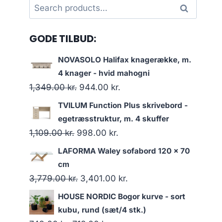
Search
Search
for:
GODE TILBUD:
NOVASOLO Halifax knagerække, m.
4 knager - hvid mahogni
1,349.00
kr.
944.00
kr.
TVILUM Function Plus skrivebord -
egetræsstruktur, m. 4 skuffer
1,109.00
kr.
998.00
kr.
LAFORMA Waley sofabord 120 x 70
cm
3,779.00
kr.
3,401.00
kr.
HOUSE NORDIC Bogor kurve - sort
kubu, rund (sæt/4 stk.)