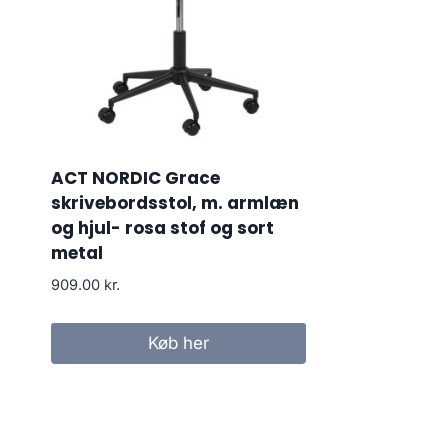
ACT NORDIC Grace
skrivebordsstol, m. armlæn
og hjul- rosa stof og sort
metal
909.00
kr.
Køb her