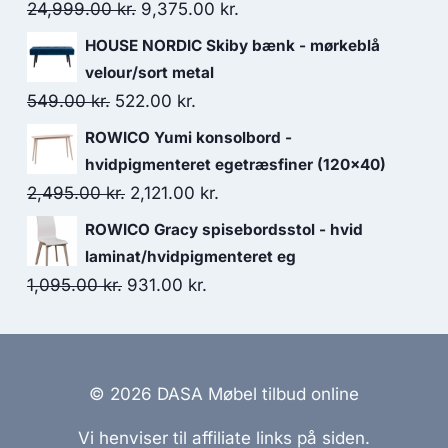
24,999.00
kr.
9,375.00
kr.
HOUSE NORDIC Skiby bænk - mørkeblå
velour/sort metal
549.00
kr.
522.00
kr.
ROWICO Yumi konsolbord -
hvidpigmenteret egetræsfiner (120x40)
2,495.00
kr.
2,121.00
kr.
ROWICO Gracy spisebordsstol - hvid
laminat/hvidpigmenteret eg
1,095.00
kr.
931.00
kr.
© 2026 DASA Møbel tilbud online
Vi henviser til affiliate links på siden.