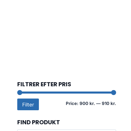
FILTRER EFTER PRIS
Min
Max
Price:
900 kr.
—
910 kr.
Filter
price
price
FIND PRODUKT