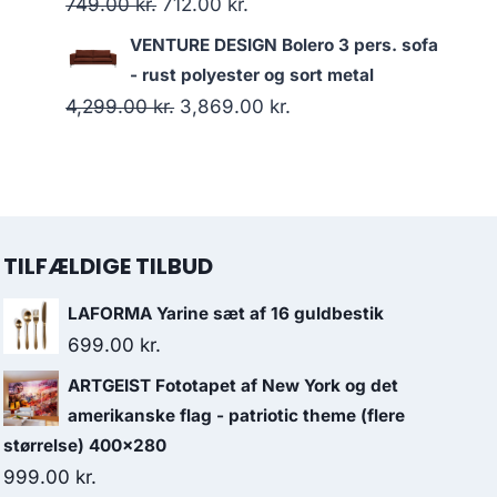
749.00
kr.
712.00
kr.
VENTURE DESIGN Bolero 3 pers. sofa
- rust polyester og sort metal
4,299.00
kr.
3,869.00
kr.
TILFÆLDIGE TILBUD
LAFORMA Yarine sæt af 16 guldbestik
699.00
kr.
ARTGEIST Fototapet af New York og det
amerikanske flag - patriotic theme (flere
størrelse) 400x280
999.00
kr.