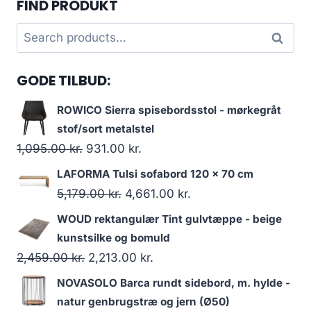
FIND PRODUKT
Search
Search
for:
GODE TILBUD:
ROWICO Sierra spisebordsstol - mørkegråt
stof/sort metalstel
1,095.00
kr.
931.00
kr.
LAFORMA Tulsi sofabord 120 x 70 cm
5,179.00
kr.
4,661.00
kr.
WOUD rektangulær Tint gulvtæppe - beige
kunstsilke og bomuld
2,459.00
kr.
2,213.00
kr.
NOVASOLO Barca rundt sidebord, m. hylde -
natur genbrugstræ og jern (Ø50)