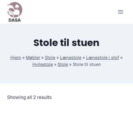
Skip
to
content
Stole til stuen
Hjem
»
Møbler
»
Stole
»
Lænestole
»
Lænestole i stof
»
Hvilestole
»
Stole
»
Stole til stuen
Showing all 2 results