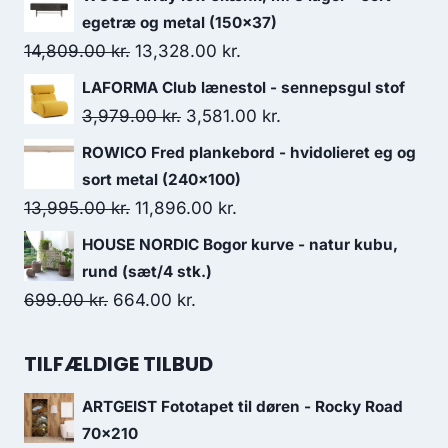
egetræ og metal (150x37)
14,809.00
kr.
13,328.00
kr.
LAFORMA Club lænestol - sennepsgul stof
3,979.00
kr.
3,581.00
kr.
ROWICO Fred plankebord - hvidolieret eg og
sort metal (240x100)
13,995.00
kr.
11,896.00
kr.
HOUSE NORDIC Bogor kurve - natur kubu,
rund (sæt/4 stk.)
699.00
kr.
664.00
kr.
TILFÆLDIGE TILBUD
ARTGEIST Fototapet til døren - Rocky Road
70x210