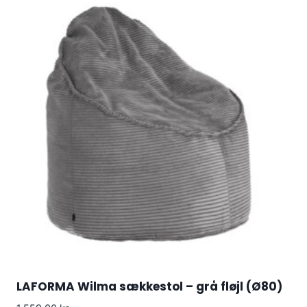
LAFORMA Wilma sækkestol – grå fløjl (Ø80)