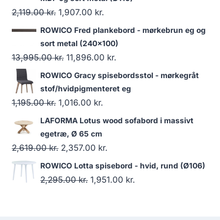
2,119.00
kr.
1,907.00
kr.
ROWICO Fred plankebord - mørkebrun eg og
sort metal (240x100)
13,995.00
kr.
11,896.00
kr.
ROWICO Gracy spisebordsstol - mørkegråt
stof/hvidpigmenteret eg
1,195.00
kr.
1,016.00
kr.
LAFORMA Lotus wood sofabord i massivt
egetræ, Ø 65 cm
2,619.00
kr.
2,357.00
kr.
ROWICO Lotta spisebord - hvid, rund (Ø106)
2,295.00
kr.
1,951.00
kr.