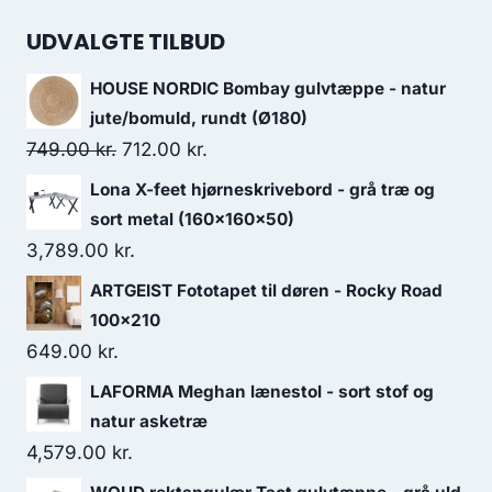
UDVALGTE TILBUD
HOUSE NORDIC Bombay gulvtæppe - natur
jute/bomuld, rundt (Ø180)
749.00
kr.
712.00
kr.
Lona X-feet hjørneskrivebord - grå træ og
sort metal (160x160x50)
3,789.00
kr.
ARTGEIST Fototapet til døren - Rocky Road
100x210
649.00
kr.
LAFORMA Meghan lænestol - sort stof og
natur asketræ
4,579.00
kr.