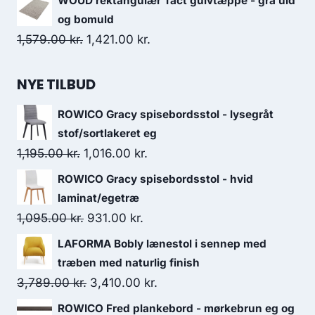
WOUD rektangulær Tact gulvtæppe - grå uld
og bomuld
1,579.00
kr.
1,421.00
kr.
NYE TILBUD
ROWICO Gracy spisebordsstol - lysegråt
stof/sortlakeret eg
1,195.00
kr.
1,016.00
kr.
ROWICO Gracy spisebordsstol - hvid
laminat/egetræ
1,095.00
kr.
931.00
kr.
LAFORMA Bobly lænestol i sennep med
træben med naturlig finish
3,789.00
kr.
3,410.00
kr.
ROWICO Fred plankebord - mørkebrun eg og