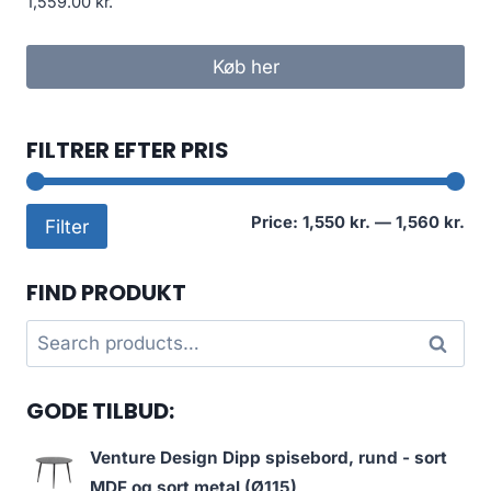
1,559.00
kr.
Køb her
FILTRER EFTER PRIS
Mi
Ma
Price:
1,550 kr.
—
1,560 kr.
Filter
pri
pri
FIND PRODUKT
Search
Search
for:
GODE TILBUD:
Venture Design Dipp spisebord, rund - sort
MDF og sort metal (Ø115)