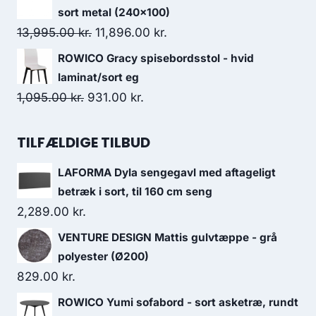
sort metal (240x100)
13,995.00
kr.
11,896.00
kr.
ROWICO Gracy spisebordsstol - hvid
laminat/sort eg
1,095.00
kr.
931.00
kr.
TILFÆLDIGE TILBUD
LAFORMA Dyla sengegavl med aftageligt
betræk i sort, til 160 cm seng
2,289.00
kr.
VENTURE DESIGN Mattis gulvtæppe - grå
polyester (Ø200)
829.00
kr.
ROWICO Yumi sofabord - sort asketræ, rundt