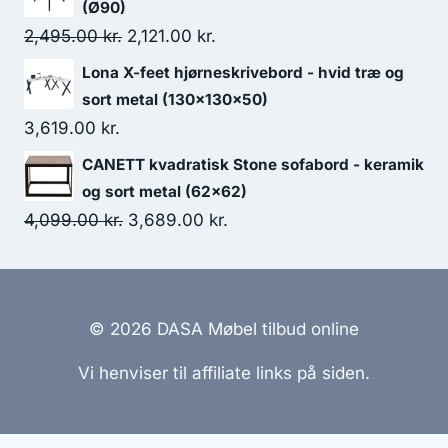
(Ø90)
2,495.00
kr.
2,121.00
kr.
Lona X-feet hjørneskrivebord - hvid træ og
sort metal (130x130x50)
3,619.00
kr.
CANETT kvadratisk Stone sofabord - keramik
og sort metal (62x62)
4,099.00
kr.
3,689.00
kr.
© 2026 DASA Møbel tilbud online
Vi henviser til affiliate links på siden.