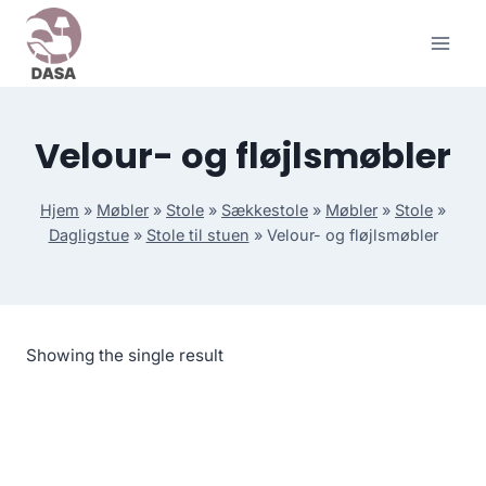
Skip
to
content
Velour- og fløjlsmøbler
Hjem
»
Møbler
»
Stole
»
Sækkestole
»
Møbler
»
Stole
»
Dagligstue
»
Stole til stuen
»
Velour- og fløjlsmøbler
Showing the single result