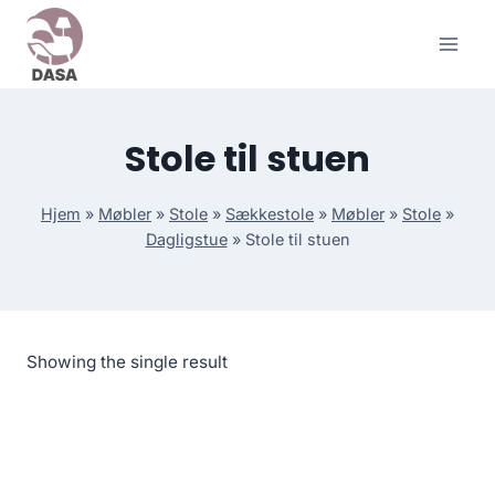
Skip
to
content
Stole til stuen
Hjem
»
Møbler
»
Stole
»
Sækkestole
»
Møbler
»
Stole
»
Dagligstue
»
Stole til stuen
Showing the single result