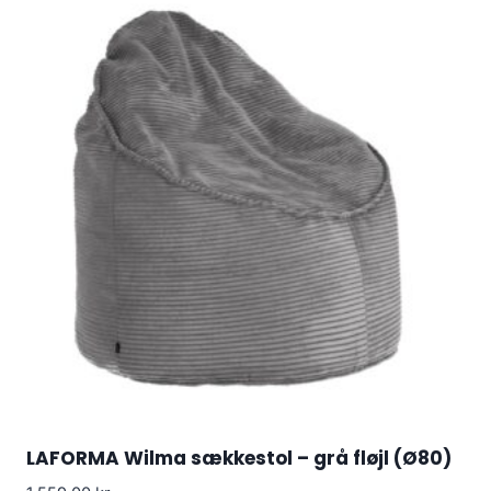
LAFORMA Wilma sækkestol – grå fløjl (Ø80)