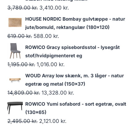
3,789.00
kr.
3,410.00
kr.
HOUSE NORDIC Bombay gulvtæppe - natur
jute/bomuld, rektangulær (180x120)
619.00
kr.
588.00
kr.
ROWICO Gracy spisebordsstol - lysegråt
stof/hvidpigmenteret eg
1,195.00
kr.
1,016.00
kr.
WOUD Array low skænk, m. 3 låger - natur
egetræ og metal (150x37)
14,809.00
kr.
13,328.00
kr.
ROWICO Yumi sofabord - sort egetræ, ovalt
(130x65)
2,495.00
kr.
2,121.00
kr.