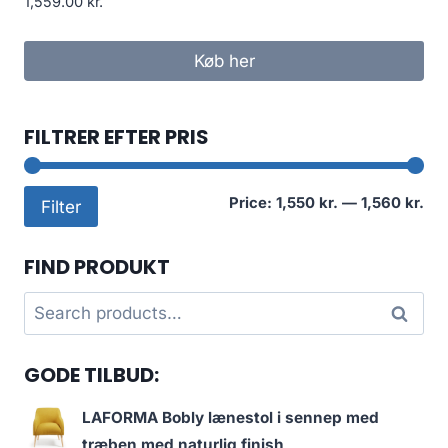
1,559.00
kr.
Køb her
FILTRER EFTER PRIS
Mi
Ma
Price:
1,550 kr.
—
1,560 kr.
Filter
pri
pri
FIND PRODUKT
Search
Search
for:
GODE TILBUD:
LAFORMA Bobly lænestol i sennep med
træben med naturlig finish