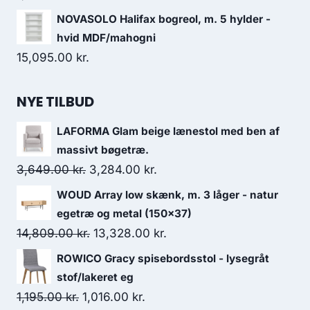
NOVASOLO Halifax bogreol, m. 5 hylder -
hvid MDF/mahogni
15,095.00
kr.
NYE TILBUD
LAFORMA Glam beige lænestol med ben af
massivt bøgetræ.
3,649.00
kr.
3,284.00
kr.
WOUD Array low skænk, m. 3 låger - natur
egetræ og metal (150x37)
14,809.00
kr.
13,328.00
kr.
ROWICO Gracy spisebordsstol - lysegråt
stof/lakeret eg
1,195.00
kr.
1,016.00
kr.