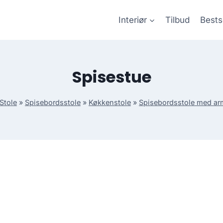
Interiør
Tilbud
Bests
Spisestue
Stole
»
Spisebordsstole
»
Køkkenstole
»
Spisebordsstole med a