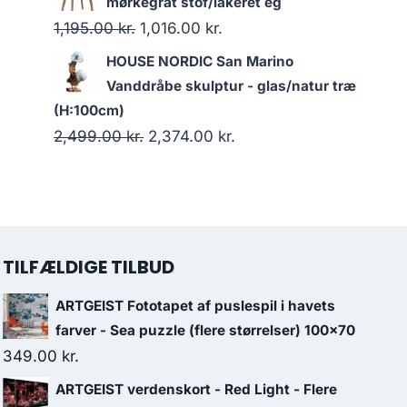
mørkegråt stof/lakeret eg
1,195.00
kr.
1,016.00
kr.
HOUSE NORDIC San Marino
Vanddråbe skulptur - glas/natur træ
(H:100cm)
2,499.00
kr.
2,374.00
kr.
TILFÆLDIGE TILBUD
ARTGEIST Fototapet af puslespil i havets
farver - Sea puzzle (flere størrelser) 100x70
349.00
kr.
ARTGEIST verdenskort - Red Light - Flere