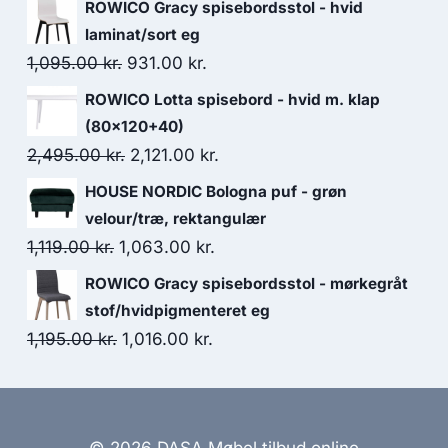
ROWICO Gracy spisebordsstol - hvid
laminat/sort eg
1,095.00
kr.
931.00
kr.
ROWICO Lotta spisebord - hvid m. klap
(80x120+40)
2,495.00
kr.
2,121.00
kr.
HOUSE NORDIC Bologna puf - grøn
velour/træ, rektangulær
1,119.00
kr.
1,063.00
kr.
ROWICO Gracy spisebordsstol - mørkegråt
stof/hvidpigmenteret eg
1,195.00
kr.
1,016.00
kr.