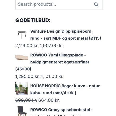
Search
Search
for:
GODE TILBUD:
Venture Design Dipp spisebord,
rund - sort MDF og sort metal (Ø115)
2,119.00
kr.
1,907.00
kr.
ROWICO Yumi tillægsplade -
hvidpigmenteret egetræsfiner
(45x90)
1,295.00
kr.
1,101.00
kr.
HOUSE NORDIC Bogor kurve - natur
kubu, rund (sæt/4 stk.)
699.00
kr.
664.00
kr.
ROWICO Gracy spisebordsstol -