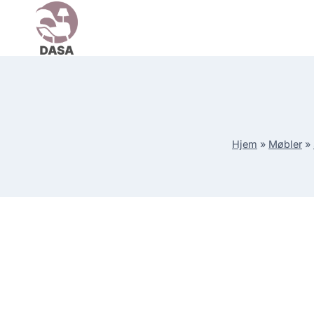
Skip
to
content
Hjem
»
Møbler
»