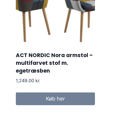
ACT NORDIC Nora armstol –
multifarvet stof m.
egetræsben
1,249.00
kr.
Køb her