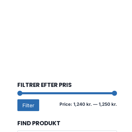
FILTRER EFTER PRIS
Min
Max
Price:
1,240 kr.
—
1,250 kr.
Filter
price
price
FIND PRODUKT