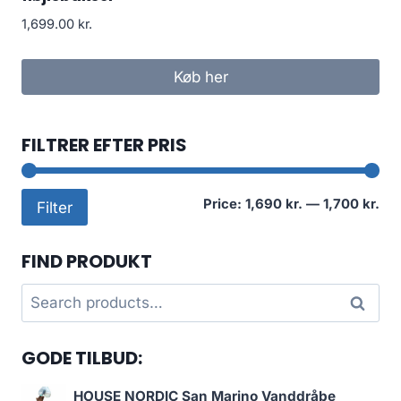
1,699.00
kr.
Køb her
FILTRER EFTER PRIS
Mi
Ma
Price:
1,690 kr.
—
1,700 kr.
Filter
pri
pri
FIND PRODUKT
Search
Search
for:
GODE TILBUD:
HOUSE NORDIC San Marino Vanddråbe