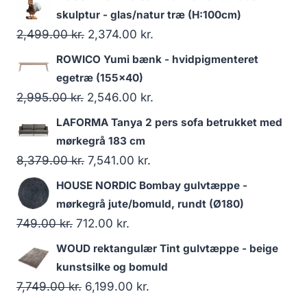
skulptur - glas/natur træ (H:100cm)
2,499.00
kr.
2,374.00
kr.
ROWICO Yumi bænk - hvidpigmenteret
egetræ (155x40)
2,995.00
kr.
2,546.00
kr.
LAFORMA Tanya 2 pers sofa betrukket med
mørkegrå 183 cm
8,379.00
kr.
7,541.00
kr.
HOUSE NORDIC Bombay gulvtæppe -
mørkegrå jute/bomuld, rundt (Ø180)
749.00
kr.
712.00
kr.
WOUD rektangulær Tint gulvtæppe - beige
kunstsilke og bomuld
7,749.00
kr.
6,199.00
kr.