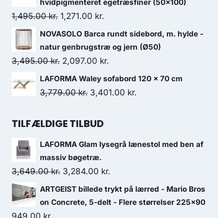
hvidpigmenteret egetræsfiner (50x100)
1,495.00
kr.
1,271.00
kr.
NOVASOLO Barca rundt sidebord, m. hylde -
natur genbrugstræ og jern (Ø50)
3,495.00
kr.
2,097.00
kr.
LAFORMA Waley sofabord 120 x 70 cm
3,779.00
kr.
3,401.00
kr.
TILFÆLDIGE TILBUD
LAFORMA Glam lysegrå lænestol med ben af
massiv bøgetræ.
3,649.00
kr.
3,284.00
kr.
ARTGEIST billede trykt på lærred - Mario Bros
on Concrete, 5-delt - Flere størrelser 225x90
949.00
kr.