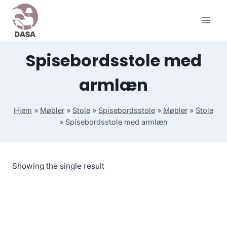
Skip
to
content
Spisebordsstole med
armlæn
Hjem
»
Møbler
»
Stole
»
Spisebordsstole
»
Møbler
»
Stole
»
Spisebordsstole med armlæn
Showing the single result