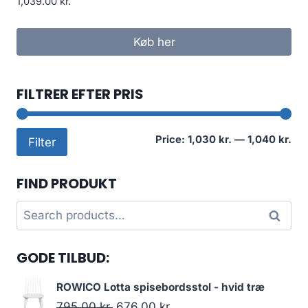
1,039.00
kr.
Køb her
FILTRER EFTER PRIS
Mi
Ma
Price:
1,030 kr.
—
1,040 kr.
Filter
pri
pri
FIND PRODUKT
Search
Search
for:
GODE TILBUD:
ROWICO Lotta spisebordsstol - hvid træ
795.00
kr.
676.00
kr.