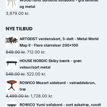
WOUD rund Soround sofabord - grå laminat
og metal
3,879.00
kr.
NYE TILBUD
ARTGEIST verdenskort, 5-delt - Metal World
Map II - Flere størrelser 200x100
949.00
kr.
712.00
kr.
HOUSE NORDIC Skiby bænk - grøn
velour/sort metal
549.00
kr.
522.00
kr.
ROWICO Mozart sidebord - valnøddebrun,
træ
4,499.00
kr.
1,728.00
kr.
ROWICO Yumi sofabord - sort asketræ, rundt