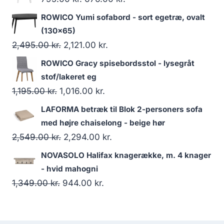
ROWICO Yumi sofabord - sort egetræ, ovalt
(130x65)
2,495.00
kr.
2,121.00
kr.
ROWICO Gracy spisebordsstol - lysegråt
stof/lakeret eg
1,195.00
kr.
1,016.00
kr.
LAFORMA betræk til Blok 2-personers sofa
med højre chaiselong - beige hør
2,549.00
kr.
2,294.00
kr.
NOVASOLO Halifax knagerække, m. 4 knager
- hvid mahogni
1,349.00
kr.
944.00
kr.