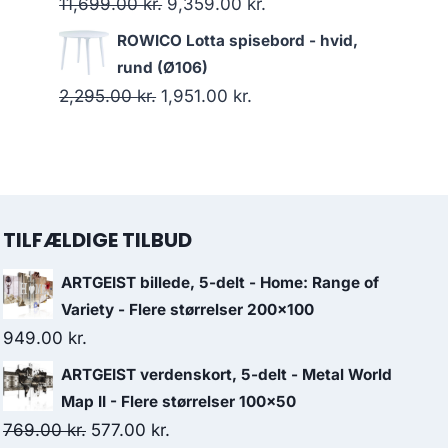
11,699.00
kr.
9,359.00
kr.
ROWICO Lotta spisebord - hvid,
rund (Ø106)
2,295.00
kr.
1,951.00
kr.
TILFÆLDIGE TILBUD
ARTGEIST billede, 5-delt - Home: Range of
Variety - Flere størrelser 200x100
949.00
kr.
ARTGEIST verdenskort, 5-delt - Metal World
Map II - Flere størrelser 100x50
769.00
kr.
577.00
kr.