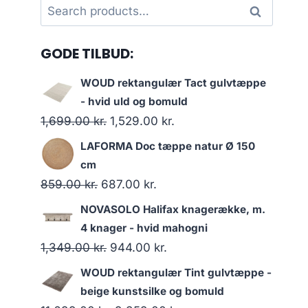
Search
Search
for:
GODE TILBUD:
WOUD rektangulær Tact gulvtæppe
- hvid uld og bomuld
1,699.00
kr.
1,529.00
kr.
LAFORMA Doc tæppe natur Ø 150
cm
859.00
kr.
687.00
kr.
NOVASOLO Halifax knagerække, m.
4 knager - hvid mahogni
1,349.00
kr.
944.00
kr.
WOUD rektangulær Tint gulvtæppe -
beige kunstsilke og bomuld