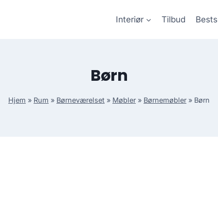
Interiør
Tilbud
Bests
Børn
Hjem
»
Rum
»
Børneværelset
»
Møbler
»
Børnemøbler
»
Børn