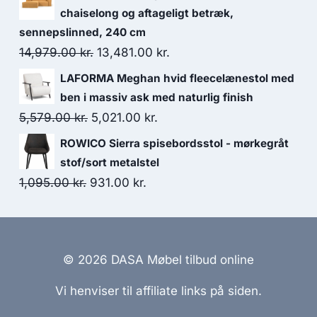
chaiselong og aftageligt betræk,
sennepslinned, 240 cm
14,979.00
kr.
13,481.00
kr.
LAFORMA Meghan hvid fleecelænestol med
ben i massiv ask med naturlig finish
5,579.00
kr.
5,021.00
kr.
ROWICO Sierra spisebordsstol - mørkegråt
stof/sort metalstel
1,095.00
kr.
931.00
kr.
© 2026 DASA Møbel tilbud online
Vi henviser til affiliate links på siden.