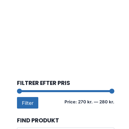
FILTRER EFTER PRIS
Min
Max
Price:
270 kr.
—
280 kr.
Filter
price
price
FIND PRODUKT