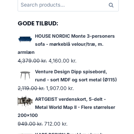
Search
Search
for:
GODE TILBUD:
HOUSE NORDIC Monte 3-personers
sofa - mørkeblå velour/træ, m.
armlæn
4,379.00
kr.
4,160.00
kr.
Venture Design Dipp spisebord,
rund - sort MDF og sort metal (Ø115)
2,119.00
kr.
1,907.00
kr.
ARTGEIST verdenskort, 5-delt -
Metal World Map II - Flere størrelser
200x100
949.00
kr.
712.00
kr.