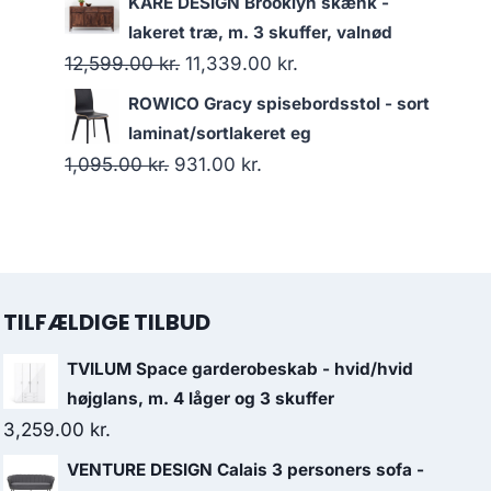
KARE DESIGN Brooklyn skænk -
lakeret træ, m. 3 skuffer, valnød
12,599.00
kr.
11,339.00
kr.
ROWICO Gracy spisebordsstol - sort
laminat/sortlakeret eg
1,095.00
kr.
931.00
kr.
TILFÆLDIGE TILBUD
TVILUM Space garderobeskab - hvid/hvid
højglans, m. 4 låger og 3 skuffer
3,259.00
kr.
VENTURE DESIGN Calais 3 personers sofa -