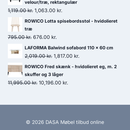
velour/træ, rektangulær
1,119.00
kr.
1,063.00
kr.
ROWICO Lotta spisebordsstol - hvidolieret
træ
795.00
kr.
676.00
kr.
LAFORMA Balwind sofabord 110 x 60 cm
2,019.00
kr.
1,817.00
kr.
ROWICO Fred skænk - hvidolieret eg, m. 2
skuffer og 3 låger
11,995.00
kr.
10,196.00
kr.
© 2026 DASA Møbel tilbud online