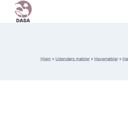
Skip
to
content
Hjem
»
Udendørs møbler
»
Havemøbler
»
Ha