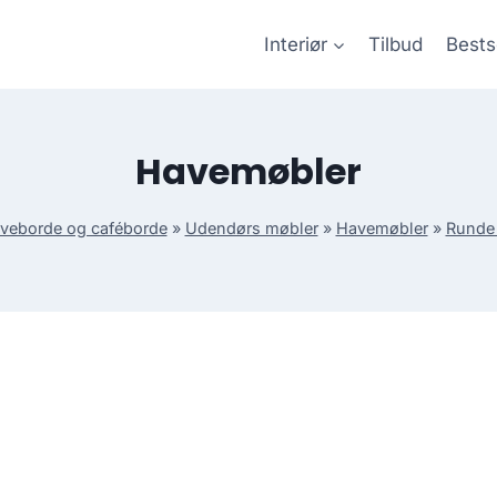
Interiør
Tilbud
Bests
Havemøbler
veborde og caféborde
»
Udendørs møbler
»
Havemøbler
»
Runde