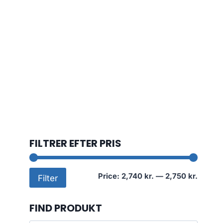
FILTRER EFTER PRIS
Min
Max
Price:
2,740 kr.
—
2,750 kr.
Filter
price
price
FIND PRODUKT