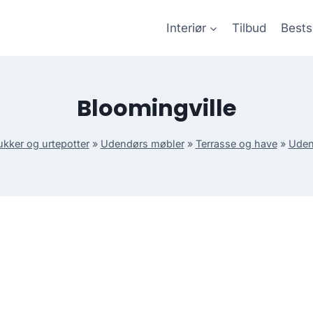
Interiør
Tilbud
Bests
Bloomingville
ukker og urtepotter
»
Udendørs møbler
»
Terrasse og have
»
Uden