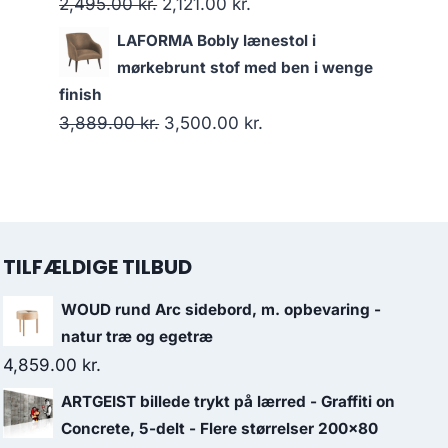
2,495.00
kr.
2,121.00
kr.
LAFORMA Bobly lænestol i
mørkebrunt stof med ben i wenge
finish
3,889.00
kr.
3,500.00
kr.
TILFÆLDIGE TILBUD
WOUD rund Arc sidebord, m. opbevaring -
natur træ og egetræ
4,859.00
kr.
ARTGEIST billede trykt på lærred - Graffiti on
Concrete, 5-delt - Flere størrelser 200x80