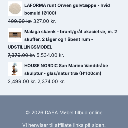
LAFORMA runt Orwen gulvtæppe - hvid
bomuld (Ø100)
409.00
kr.
327.00
kr.
Malaga skænk - brunt/gråt akacietræ, m. 2
skuffer, 2 låger og 1 åbent rum -
UDSTILLINGSMODEL
7,379.00
kr.
5,534.00
kr.
HOUSE NORDIC San Marino Vanddråbe
skulptur - glas/natur træ (H:100cm)
2,499.00
kr.
2,374.00
kr.
© 2026 DASA Møbel tilbud online
Vi henviser til affiliate links på siden.