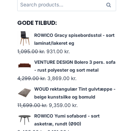
Search
Search
for:
GODE TILBUD:
ROWICO Gracy spisebordsstol - sort
laminat/lakeret eg
1,095.00
kr.
931.00
kr.
VENTURE DESIGN Bolero 3 pers. sofa
- rust polyester og sort metal
4,299.00
kr.
3,869.00
kr.
WOUD rektangulær Tint gulvtæppe -
beige kunstsilke og bomuld
11,699.00
kr.
9,359.00
kr.
ROWICO Yumi sofabord - sort
asketræ, rundt (Ø90)