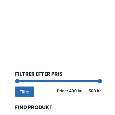
FILTRER EFTER PRIS
Min
Max
Price:
490 kr.
—
500 kr.
Filter
price
price
FIND PRODUKT