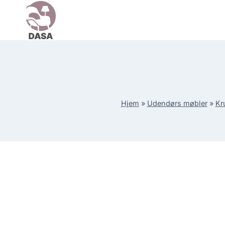
Skip
to
content
Hjem
»
Udendørs møbler
»
Kr