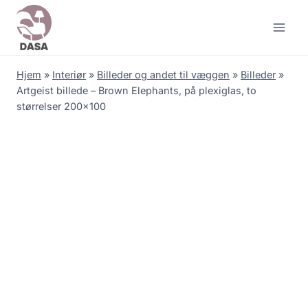
Skip
to
content
Hjem
»
Interiør
»
Billeder og andet til væggen
»
Billeder
»
Artgeist billede – Brown Elephants, på plexiglas, to
størrelser 200×100