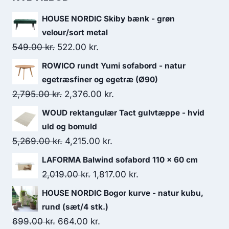
HOUSE NORDIC Skiby bænk - grøn
velour/sort metal
549.00
kr.
522.00
kr.
ROWICO rundt Yumi sofabord - natur
egetræsfiner og egetræ (Ø90)
2,795.00
kr.
2,376.00
kr.
WOUD rektangulær Tact gulvtæppe - hvid
uld og bomuld
5,269.00
kr.
4,215.00
kr.
LAFORMA Balwind sofabord 110 x 60 cm
2,019.00
kr.
1,817.00
kr.
HOUSE NORDIC Bogor kurve - natur kubu,
rund (sæt/4 stk.)
699.00
kr.
664.00
kr.