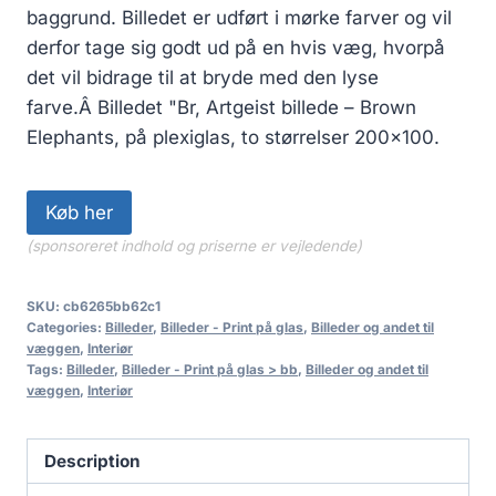
baggrund. Billedet er udført i mørke farver og vil
derfor tage sig godt ud på en hvis væg, hvorpå
det vil bidrage til at bryde med den lyse
farve.Â Billedet "Br, Artgeist billede – Brown
Elephants, på plexiglas, to størrelser 200×100.
Køb her
(sponsoreret indhold og priserne er vejledende)
SKU:
cb6265bb62c1
Categories:
Billeder
,
Billeder - Print på glas
,
Billeder og andet til
væggen
,
Interiør
Tags:
Billeder
,
Billeder - Print på glas > bb
,
Billeder og andet til
væggen
,
Interiør
Description