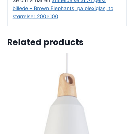
Se om vi har en
anmeldelse af Artgeist
billede – Brown Elephants, på plexiglas, to
størrelser 200×100
.
Related products