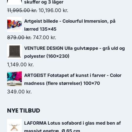
skuffer og 3 låger
11,995.00
kr.
10,196.00
kr.
Artgeist billede - Colourful Immersion, på
lærred 135x45
879.00
kr.
747.00
kr.
VENTURE DESIGN Ulla gulvtæppe - grå uld og
polyester (160x230)
1,149.00
kr.
ARTGEIST Fototapet af kunst i farver - Color
madness (flere størrelser) 100x70
349.00
kr.
NYE TILBUD
LAFORMA Lotus sofabord i glas med ben af
massivt egetræ, Ø 65 cm