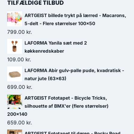
TILFÆLDIGE TILBUD
ARTGEIST billede trykt på lærred - Macarons,
5-delt - Flere størrelser 100x50
799.00
kr.
LAFORMA Yanila sæt med 2
køkkenredskaber
109.00
kr.
LAFORMA Abir gulv-palle pude, kvadratisk -
natur jute (63x63)
699.00
kr.
ARTGEIST Fototapet - Bicycle Tricks,
silhouette af BMX'er (flere størrelser)
200x140
659.00
kr.
ARTGEIST Fototapet til døren - Rocky Road