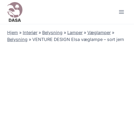
Skip
to
content
Hjem
»
Interiør
»
Belysning
»
Lamper
»
Væglamper
»
Belysning
»
VENTURE DESIGN Elsa væglampe – sort jern