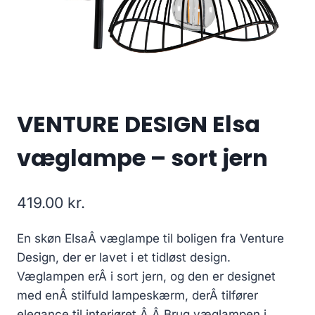
VENTURE DESIGN Elsa
væglampe – sort jern
419.00
kr.
En skøn ElsaÂ væglampe til boligen fra Venture
Design, der er lavet i et tidløst design.
Væglampen erÂ i sort jern, og den er designet
med enÂ stilfuld lampeskærm, derÂ tilfører
elegance til interiøret.Â Â Brug væglampen i