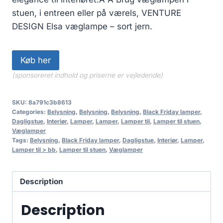
stuen, i entreen eller på værels, VENTURE
DESIGN Elsa væglampe – sort jern.
Køb her
(sponsoreret indhold og priserne er vejledende)
SKU:
8a791c3b8613
Categories:
Belysning
,
Belysning
,
Belysning
,
Black Friday lamper
,
Dagligstue
,
Interiør
,
Lamper
,
Lamper
,
Lamper til
,
Lamper til stuen
,
Væglamper
Tags:
Belysning
,
Black Friday lamper
,
Dagligstue
,
Interiør
,
Lamper
,
Lamper til > bb
,
Lamper til stuen
,
Væglamper
Description
Description