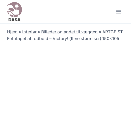
Skip
to
content
Hjem
»
Interiør
»
Billeder og andet til væggen
»
ARTGEIST
Fototapet af fodbold – Victory! (flere størrelser) 150×105