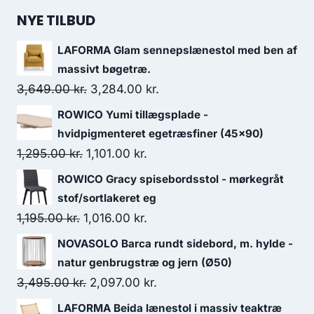
NYE TILBUD
LAFORMA Glam sennepslænestol med ben af
massivt bøgetræ.
3,649.00
kr.
3,284.00
kr.
ROWICO Yumi tillægsplade -
hvidpigmenteret egetræsfiner (45x90)
1,295.00
kr.
1,101.00
kr.
ROWICO Gracy spisebordsstol - mørkegråt
stof/sortlakeret eg
1,195.00
kr.
1,016.00
kr.
NOVASOLO Barca rundt sidebord, m. hylde -
natur genbrugstræ og jern (Ø50)
3,495.00
kr.
2,097.00
kr.
LAFORMA Beida lænestol i massiv teaktræ