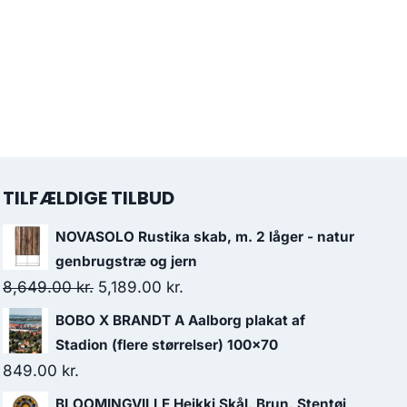
TILFÆLDIGE TILBUD
NOVASOLO Rustika skab, m. 2 låger - natur
genbrugstræ og jern
8,649.00
kr.
5,189.00
kr.
BOBO X BRANDT A Aalborg plakat af
Stadion (flere størrelser) 100x70
849.00
kr.
BLOOMINGVILLE Heikki Skål, Brun, Stentøj