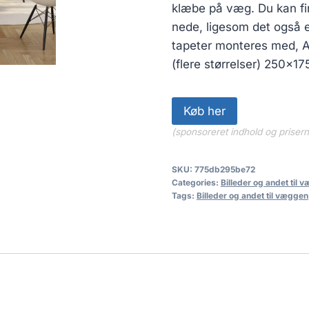
klæbe på væg. Du kan fin
nede, ligesom det også er
tapeter monteres med, AR
(flere størrelser) 250×17
Køb her
(sponsoreret indhold og priser
SKU:
775db295be72
Categories:
Billeder og andet til 
Tags:
Billeder og andet til væggen