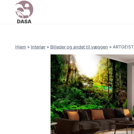
Skip
to
content
Hjem
»
Interiør
»
Billeder og andet til væggen
»
ARTGEIST F