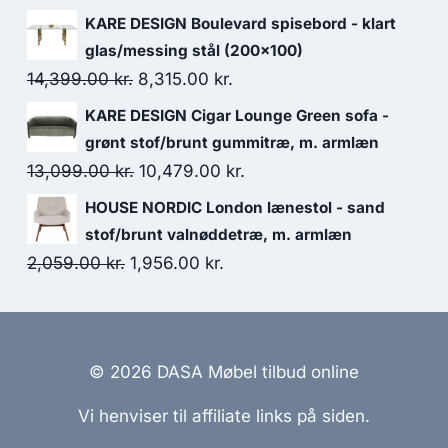
KARE DESIGN Boulevard spisebord - klart
glas/messing stål (200x100)
14,399.00
kr.
8,315.00
kr.
KARE DESIGN Cigar Lounge Green sofa -
grønt stof/brunt gummitræ, m. armlæn
13,099.00
kr.
10,479.00
kr.
HOUSE NORDIC London lænestol - sand
stof/brunt valnøddetræ, m. armlæn
2,059.00
kr.
1,956.00
kr.
© 2026 DASA Møbel tilbud online
Vi henviser til affiliate links på siden.