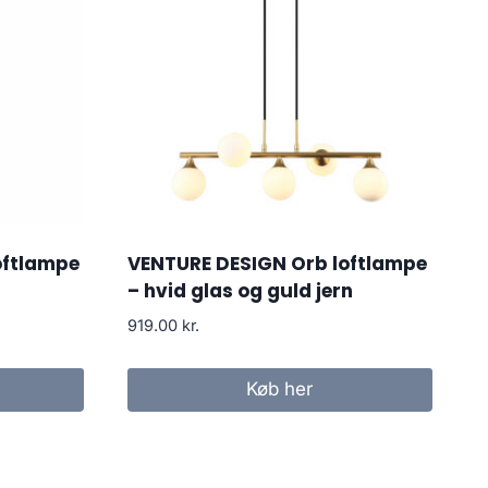
oftlampe
VENTURE DESIGN Orb loftlampe
– hvid glas og guld jern
919.00
kr.
Køb her