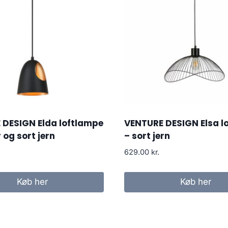
 DESIGN Elda loftlampe
VENTURE DESIGN Elsa l
 og sort jern
– sort jern
629.00
kr.
Køb her
Køb her