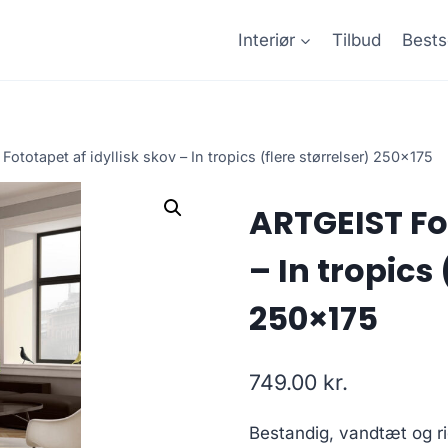
Interiør
Tilbud
Bests
ototapet af idyllisk skov – In tropics (flere størrelser) 250×175
ARTGEIST Fot
– In tropics 
250×175
749.00
kr.
Bestandig, vandtæt og rid