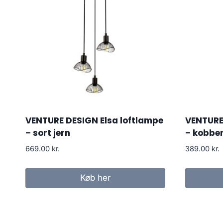
VENTURE DESIGN Elsa loftlampe
VENTURE
– sort jern
– kobber
669.00
kr.
389.00
kr.
Køb her