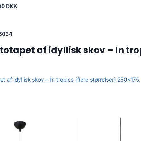
00 DKK
6034
apet af idyllisk skov – In trop
af idyllisk skov – In tropics (flere størrelser) 250×175
.