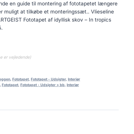
de en guide til montering af fototapetet længere
 muligt at tilkøbe et monteringssæt.. Vlieseline
TGEIST Fototapet af idyllisk skov – In tropics
5.
ne er vejledende)
væggen
,
Fototapet
,
Fototapet - Udsigter
,
Interiør
,
Fototapet
,
Fototapet - Udsigter > bb
,
Interiør