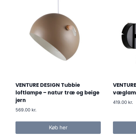
VENTURE DESIGN Tubbie
VENTURE
loftlampe – natur træ og beige
væglamp
jern
419.00
kr.
569.00
kr.
Køb her