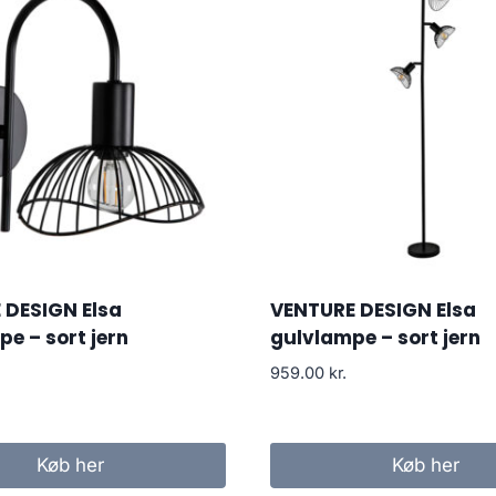
 DESIGN Elsa
VENTURE DESIGN Elsa
e – sort jern
gulvlampe – sort jern
959.00
kr.
Køb her
Køb her