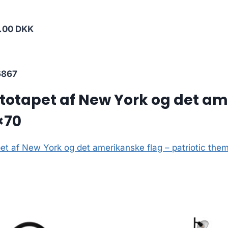
.00 DKK
6867
otapet af New York og det ame
×70
 af New York og det amerikanske flag – patriotic theme