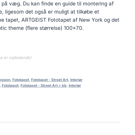
be på væg. Du kan finde en guide til montering af
, ligesom det også er muligt at tilkøbe et
ine tapet, ARTGEIST Fototapet af New York og det
tic theme (flere størrelse) 100×70.
ne er vejledende)
væggen
,
Fototapet
,
Fototapet - Street Art
,
Interiør
,
Fototapet
,
Fototapet - Street Art > bb
,
Interiør