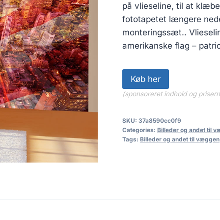
på vlieseline, til at klæ
fototapetet længere nede
monteringssæt.. Vliesel
amerikanske flag – patrio
Køb her
(sponsoreret indhold og priser
SKU:
37a8590cc0f9
Categories:
Billeder og andet til 
Tags:
Billeder og andet til væggen