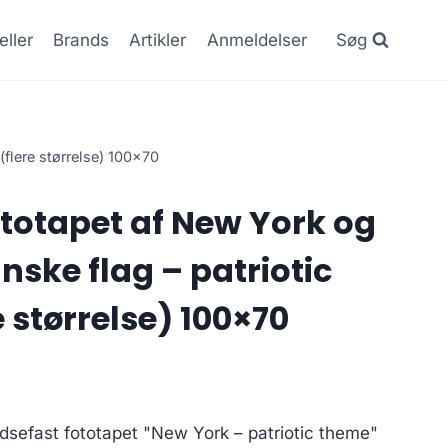
eller
Brands
Artikler
Anmeldelser
Søg
flere størrelse) 100×70
totapet af New York og
ske flag – patriotic
 størrelse) 100×70
dsefast fototapet "New York – patriotic theme"