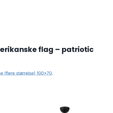
rikanske flag – patriotic
 (flere størrelse) 100×70
.