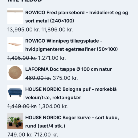
ROWICO Fred plankebord - hvidolieret eg og
sort metal (240x100)
13,995.00
kr.
11,896.00
kr.
ROWICO Winnipeg tillægsplade -
hvidpigmenteret egetræsfiner (50x100)
1,495.00
kr.
1,271.00
kr.
LAFORMA Doc tæppe Ø 100 cm natur
469.00
kr.
375.00
kr.
HOUSE NORDIC Bologna puf - mørkeblå
velour/træ, rektangulær
1,449.00
kr.
1,304.00
kr.
HOUSE NORDIC Bogor kurve - sort kubu,
rund (sæt/4 stk.)
749.00
kr.
712.00
kr.