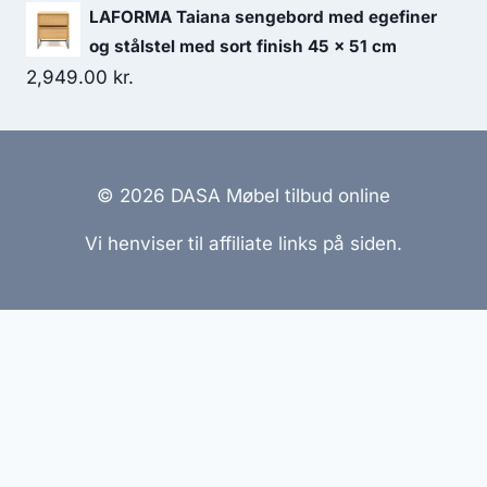
LAFORMA Taiana sengebord med egefiner
og stålstel med sort finish 45 x 51 cm
2,949.00
kr.
© 2026 DASA Møbel tilbud online
Vi henviser til affiliate links på siden.
Hjemmesider Til Salg
|
Hjemmeside Udvikling
|
Online
Tilbud
Denne side kan være skabt med AI! Indholdet er
genereret med henblik på at informere og inspirere,
men vi anbefaler altid at dobbelttjekke vigtige