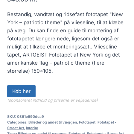
Bestandig, vandtæt og ridsefast fototapet "New
York – patriotic theme" på vlieseline, til at klæbe
på væg. Du kan finde en guide til montering af
fototapetet længere nede, ligesom det også er
muligt at tilkøbe et monteringssæt.. Vlieseline
tapet, ARTGEIST Fototapet af New York og det
amerikanske flag – patriotic theme (flere
størrelse) 150×105.
Køb her
(sponsoreret indhold og priserne er vejledende)
SKU:
0361e690dca9
Categories:
Billeder og andet til væggen
,
Fototapet
,
Fototapet -
Street Art
,
Interiør
Tags:
Billeder og andet til væggen
,
Fototapet
,
Fototapet - Street Art