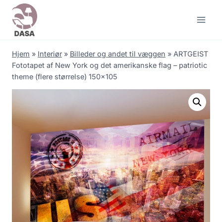
Skip
to
content
Hjem
»
Interiør
»
Billeder og andet til væggen
»
ARTGEIST
Fototapet af New York og det amerikanske flag – patriotic
theme (flere størrelse) 150×105