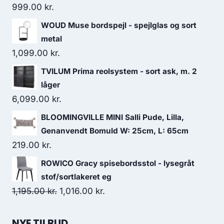
999.00
kr.
WOUD Muse bordspejl - spejlglas og sort
metal
1,099.00
kr.
TVILUM Prima reolsystem - sort ask, m. 2
låger
6,099.00
kr.
BLOOMINGVILLE MINI Salli Pude, Lilla,
Genanvendt Bomuld W: 25cm, L: 65cm
219.00
kr.
ROWICO Gracy spisebordsstol - lysegråt
stof/sortlakeret eg
1,195.00
kr.
1,016.00
kr.
NYE TILBUD