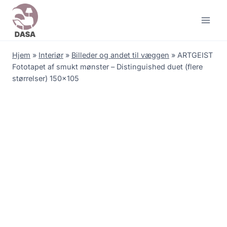
Skip
to
content
Hjem
»
Interiør
»
Billeder og andet til væggen
»
ARTGEIST
Fototapet af smukt mønster – Distinguished duet (flere
størrelser) 150×105