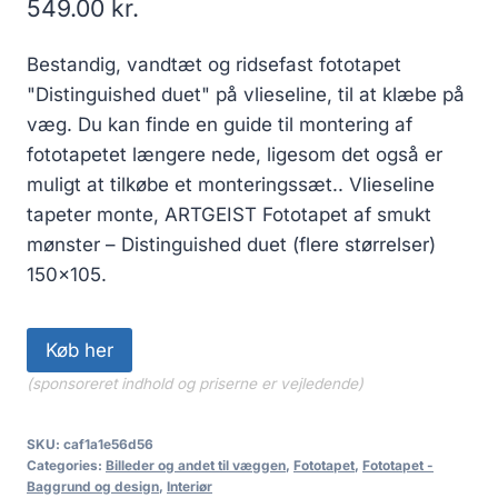
549.00
kr.
Bestandig, vandtæt og ridsefast fototapet
"Distinguished duet" på vlieseline, til at klæbe på
væg. Du kan finde en guide til montering af
fototapetet længere nede, ligesom det også er
muligt at tilkøbe et monteringssæt.. Vlieseline
tapeter monte, ARTGEIST Fototapet af smukt
mønster – Distinguished duet (flere størrelser)
150×105.
Køb her
(sponsoreret indhold og priserne er vejledende)
SKU:
caf1a1e56d56
Categories:
Billeder og andet til væggen
,
Fototapet
,
Fototapet -
Baggrund og design
,
Interiør