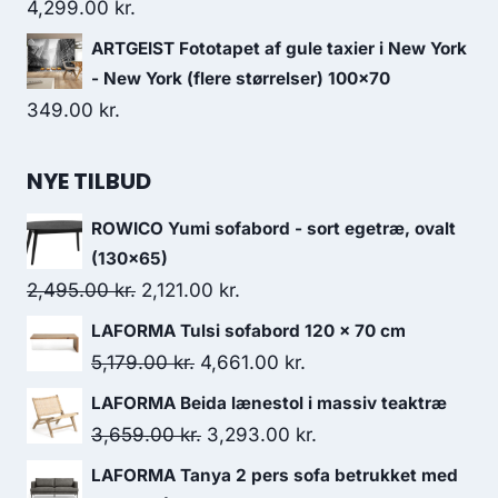
4,299.00
kr.
ARTGEIST Fototapet af gule taxier i New York
- New York (flere størrelser) 100x70
349.00
kr.
NYE TILBUD
ROWICO Yumi sofabord - sort egetræ, ovalt
(130x65)
2,495.00
kr.
2,121.00
kr.
LAFORMA Tulsi sofabord 120 x 70 cm
5,179.00
kr.
4,661.00
kr.
LAFORMA Beida lænestol i massiv teaktræ
3,659.00
kr.
3,293.00
kr.
LAFORMA Tanya 2 pers sofa betrukket med