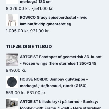
mørkegrå 183 cm
8,379.00
kr.
7,541.00
kr.
ROWICO Gracy spisebordsstol - hvid
laminat/hvidpigmenteret eg
1,095.00
kr.
931.00
kr.
TILFÆLDIGE TILBUD
ARTGEIST Fototapet af geometrisk 3D-kusnt
- Frozen wings (flere størrelser) 350x245
949.00
kr.
HOUSE NORDIC Bombay gulvtæppe -
mørkegrå jute/bomuld, rundt (Ø150)
559.00
kr.
531.00
kr.
ARTGEIST billede trykt på lærred - Banksy:
Monkey with Frame, 5-delt - Flere størrelser