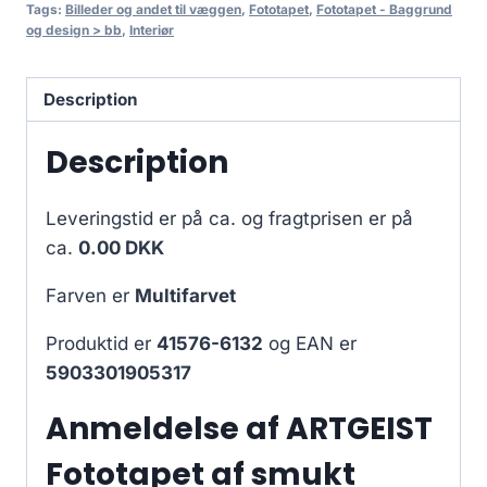
Tags:
Billeder og andet til væggen
,
Fototapet
,
Fototapet - Baggrund
og design > bb
,
Interiør
Description
Description
Leveringstid er på ca.
og fragtprisen er på
ca.
0.00 DKK
Farven er
Multifarvet
Produktid er
41576-6132
og EAN er
5903301905317
Anmeldelse af ARTGEIST
Fototapet af smukt