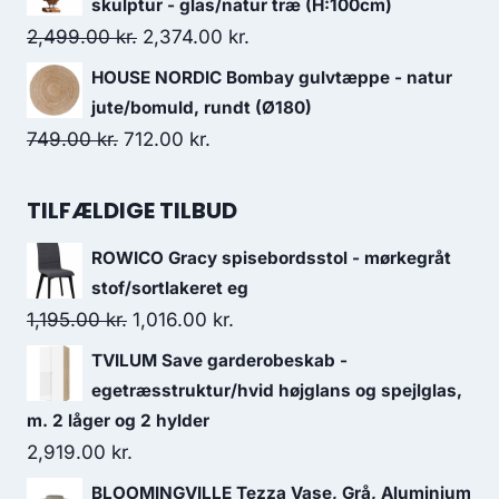
skulptur - glas/natur træ (H:100cm)
2,499.00
kr.
2,374.00
kr.
HOUSE NORDIC Bombay gulvtæppe - natur
jute/bomuld, rundt (Ø180)
749.00
kr.
712.00
kr.
TILFÆLDIGE TILBUD
ROWICO Gracy spisebordsstol - mørkegråt
stof/sortlakeret eg
1,195.00
kr.
1,016.00
kr.
TVILUM Save garderobeskab -
egetræsstruktur/hvid højglans og spejlglas,
m. 2 låger og 2 hylder
2,919.00
kr.
BLOOMINGVILLE Tezza Vase, Grå, Aluminium