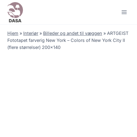
Skip
to
content
Hjem
»
Interiør
»
Billeder og andet til væggen
»
ARTGEIST
Fototapet farverig New York – Colors of New York City II
(flere størrelser) 200×140