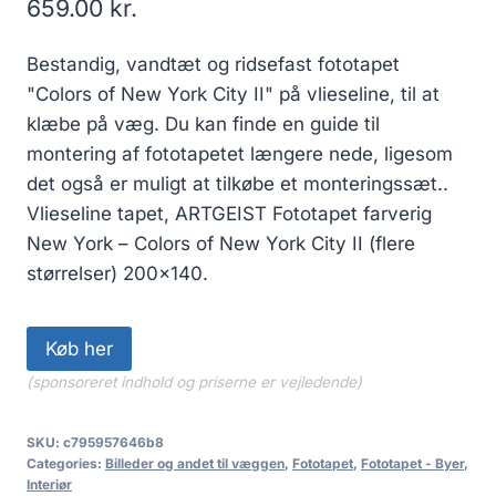
659.00
kr.
Bestandig, vandtæt og ridsefast fototapet
"Colors of New York City II" på vlieseline, til at
klæbe på væg. Du kan finde en guide til
montering af fototapetet længere nede, ligesom
det også er muligt at tilkøbe et monteringssæt..
Vlieseline tapet, ARTGEIST Fototapet farverig
New York – Colors of New York City II (flere
størrelser) 200×140.
Køb her
(sponsoreret indhold og priserne er vejledende)
SKU:
c795957646b8
Categories:
Billeder og andet til væggen
,
Fototapet
,
Fototapet - Byer
,
Interiør