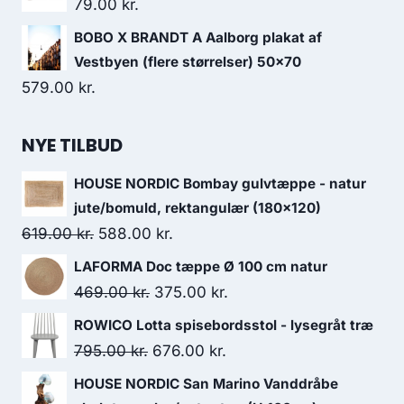
79.00
kr.
BOBO X BRANDT A Aalborg plakat af
Vestbyen (flere størrelser) 50x70
579.00
kr.
NYE TILBUD
HOUSE NORDIC Bombay gulvtæppe - natur
jute/bomuld, rektangulær (180x120)
619.00
kr.
588.00
kr.
LAFORMA Doc tæppe Ø 100 cm natur
469.00
kr.
375.00
kr.
ROWICO Lotta spisebordsstol - lysegråt træ
795.00
kr.
676.00
kr.
HOUSE NORDIC San Marino Vanddråbe