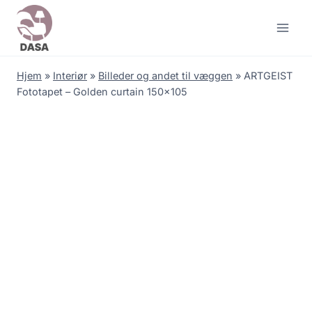
Skip
to
content
Hjem
»
Interiør
»
Billeder og andet til væggen
»
ARTGEIST
Fototapet – Golden curtain 150×105