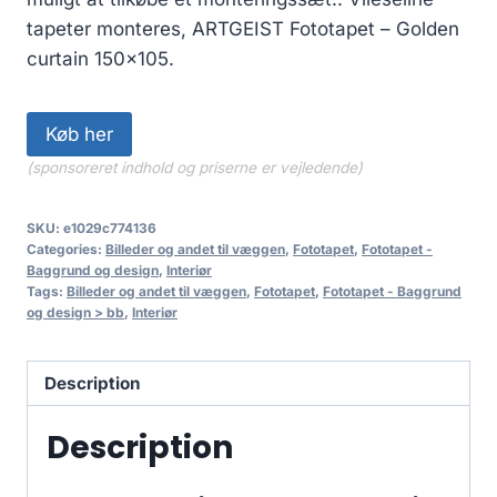
tapeter monteres, ARTGEIST Fototapet – Golden
curtain 150×105.
Køb her
(sponsoreret indhold og priserne er vejledende)
SKU:
e1029c774136
Categories:
Billeder og andet til væggen
,
Fototapet
,
Fototapet -
Baggrund og design
,
Interiør
Tags:
Billeder og andet til væggen
,
Fototapet
,
Fototapet - Baggrund
og design > bb
,
Interiør
Description
Description