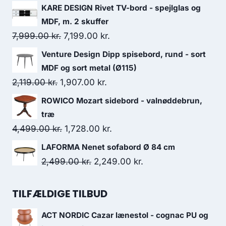
KARE DESIGN Rivet TV-bord - spejlglas og
MDF, m. 2 skuffer
7,999.00
kr.
7,199.00
kr.
Venture Design Dipp spisebord, rund - sort
MDF og sort metal (Ø115)
2,119.00
kr.
1,907.00
kr.
ROWICO Mozart sidebord - valnøddebrun,
træ
4,499.00
kr.
1,728.00
kr.
LAFORMA Nenet sofabord Ø 84 cm
2,499.00
kr.
2,249.00
kr.
TILFÆLDIGE TILBUD
ACT NORDIC Cazar lænestol - cognac PU og