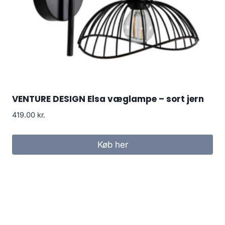
VENTURE DESIGN Elsa væglampe – sort jern
419.00
kr.
Køb her