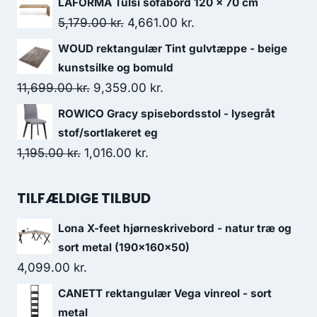
LAFORMA Tulsi sofabord 120 x 70 cm
5,179.00
kr.
4,661.00
kr.
WOUD rektangulær Tint gulvtæppe - beige
kunstsilke og bomuld
11,699.00
kr.
9,359.00
kr.
ROWICO Gracy spisebordsstol - lysegråt
stof/sortlakeret eg
1,195.00
kr.
1,016.00
kr.
TILFÆLDIGE TILBUD
Lona X-feet hjørneskrivebord - natur træ og
sort metal (190x160x50)
4,099.00
kr.
CANETT rektangulær Vega vinreol - sort
metal