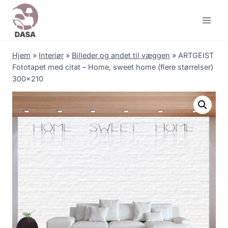
Skip
to
content
Hjem
»
Interiør
»
Billeder og andet til væggen
»
ARTGEIST
Fototapet med citat – Home, sweet home (flere størrelser)
300×210