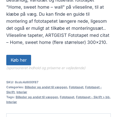
"Home, sweet home – wall" på vlieseline, til at
klæbe på væg. Du kan finde en guide til
montering af fototapetet længere nede, ligesom
det også er muligt at tilkøbe et monteringssæt..
Vlieseline tapeter, ARTGEIST Fototapet med citat
– Home, sweet home (flere størrelser) 300×210.
Køb her
(sponsoreret indhold og priserne er vejledende)
SKU:
8cdc4d600f87
Categories:
Billeder og andet til væggen
,
Fototapet
,
Fototapet -
Skrift
,
Interiør
Tags:
Billeder og andet til væggen
,
Fototapet
,
Fototapet - Skrift > bb
,
Interiør