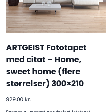
ARTGEIST Fototapet
med citat – Home,
sweet home (flere
størrelser) 300×210
929.00
kr.
Bestandig, vandtæt og ridsefast fototapet