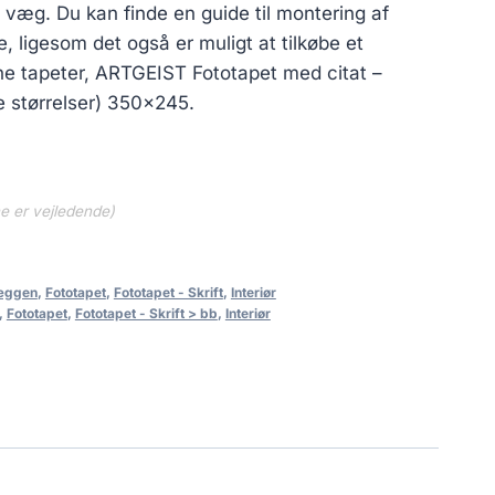
på væg. Du kan finde en guide til montering af
, ligesom det også er muligt at tilkøbe et
ne tapeter, ARTGEIST Fototapet med citat –
 størrelser) 350×245.
ne er vejledende)
væggen
,
Fototapet
,
Fototapet - Skrift
,
Interiør
,
Fototapet
,
Fototapet - Skrift > bb
,
Interiør