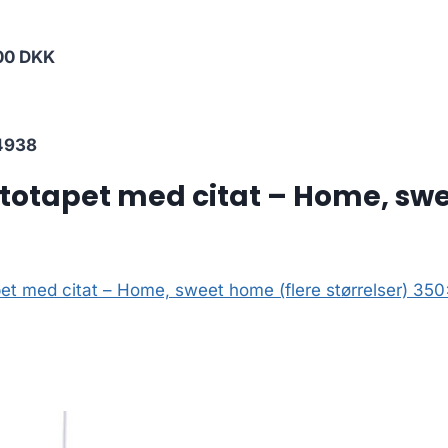
00 DKK
4938
otapet med citat – Home, swee
t med citat – Home, sweet home (flere størrelser) 35