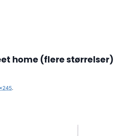
t home (flere størrelser)
0×245
.