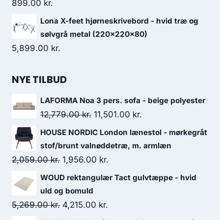
899.00
kr.
Lona X-feet hjørneskrivebord - hvid træ og
sølvgrå metal (220x220x80)
5,899.00
kr.
NYE TILBUD
LAFORMA Noa 3 pers. sofa - beige polyester
12,779.00
kr.
11,501.00
kr.
HOUSE NORDIC London lænestol - mørkegråt
stof/brunt valnøddetræ, m. armlæn
2,059.00
kr.
1,956.00
kr.
WOUD rektangulær Tact gulvtæppe - hvid
uld og bomuld
5,269.00
kr.
4,215.00
kr.