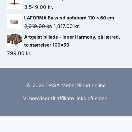
3,549.00
kr.
LAFORMA Balwind sofabord 110 x 60 cm
2,019.00
kr.
1,817.00
kr.
Artgeist billede - Inner Harmony, på lærred,
to størrelser 100x50
799.00
kr.
© 2026 DASA Møbel tilbud online
Vi henviser til affiliate links på siden.
Hjemmesider Til Salg
|
Hjemmeside Udvikling
|
Online