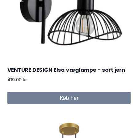
VENTURE DESIGN Elsa væglampe – sort jern
419.00
kr.
Køb her