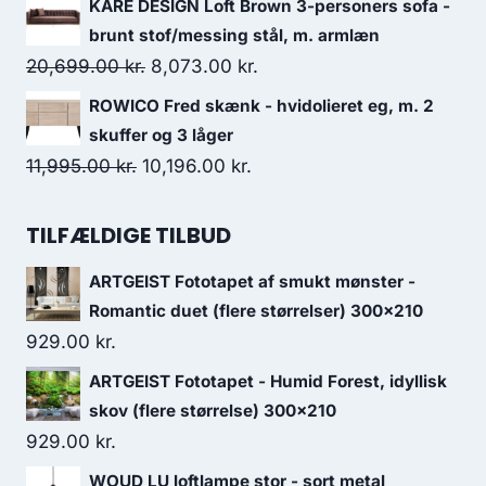
KARE DESIGN Loft Brown 3-personers sofa -
brunt stof/messing stål, m. armlæn
20,699.00
kr.
8,073.00
kr.
ROWICO Fred skænk - hvidolieret eg, m. 2
skuffer og 3 låger
11,995.00
kr.
10,196.00
kr.
TILFÆLDIGE TILBUD
ARTGEIST Fototapet af smukt mønster -
Romantic duet (flere størrelser) 300x210
929.00
kr.
ARTGEIST Fototapet - Humid Forest, idyllisk
skov (flere størrelse) 300x210
929.00
kr.
WOUD LU loftlampe stor - sort metal