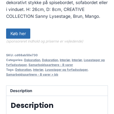
dekorativt stykke på spisebordet, sofabordet eller
i vinduet. H: 26cm, D: 8cm, CREATIVE
COLLECTION Sanny Lysestage, Brun, Mango.
Køb her
(sponsoreret indhold og priserne er vejledende)
SKU:
cd68ab50e730
Categories:
Dekoration
,
Dekoration
,
Interiør
,
Interiør
,
Lysestager og
fyrfadsstager
,
Samarbejdspartnere - B varer
Tags:
Dekoration
,
Interiør
,
Lysestager og fyrfadsstager
,
Samarbejdspartnere - B varer > bb
Description
Description