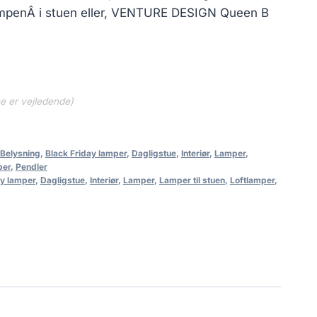
tlampenÂ i stuen eller, VENTURE DESIGN Queen B
ne er vejledende)
Belysning
,
Black Friday lamper
,
Dagligstue
,
Interiør
,
Lamper
,
per
,
Pendler
ay lamper
,
Dagligstue
,
Interiør
,
Lamper
,
Lamper til stuen
,
Loftlamper
,