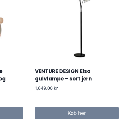
e
VENTURE DESIGN Elsa
 og
gulvlampe – sort jern
1,649.00
kr.
Køb her