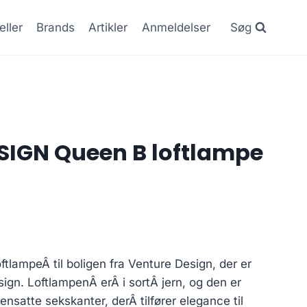
eller
Brands
Artikler
Anmeldelser
Søg
SIGN Queen B loftlampe
lampeÂ til boligen fra Venture Design, der er
esign. LoftlampenÂ erÂ i sortÂ jern, og den er
atte sekskanter, derÂ tilfører elegance til