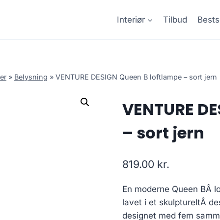
Interiør
Tilbud
Bests
er
»
Belysning
»
VENTURE DESIGN Queen B loftlampe – sort jern
VENTURE DE
– sort jern
819.00
kr.
En moderne Queen BÂ loft
lavet i et skulptureltÂ d
designet med fem sammens