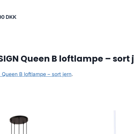
00 DKK
IGN Queen B loftlampe – sort 
ueen B loftlampe – sort jern
.