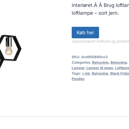
interiøret.Â Â Brug lof
loftlampe – sort jern.
Køb her
(sponsoreret indhold og priser
SKU:
dcd950890cc3
Categories:
Belysning
,
Belysning
,
Lamper
,
Lamper til stuen
,
Loftlam
Tags:
> bb
,
Belysning
,
Black Frid
Pendler