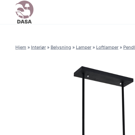
Skip
to
content
Hjem
»
Interiør
»
Belysning
»
Lamper
»
Loftlamper
»
Pendl