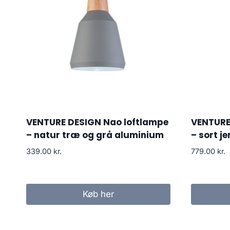
VENTURE DESIGN Nao loftlampe
VENTURE 
– natur træ og grå aluminium
– sort je
339.00
kr.
779.00
kr.
Køb her