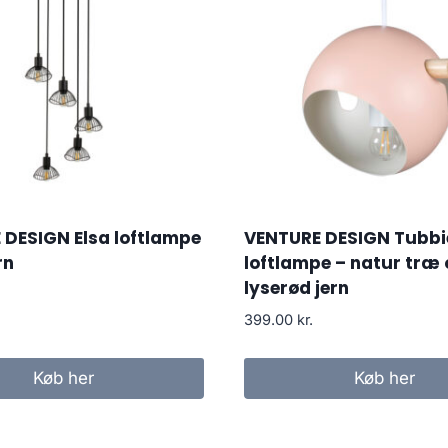
DESIGN Elsa loftlampe
VENTURE DESIGN Tubbi
rn
loftlampe – natur træ
lyserød jern
399.00
kr.
Køb her
Køb her