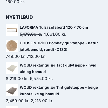
169.00
kr.
NYE TILBUD
LAFORMA Tulsi sofabord 120 x 70 cm
5,179.00
kr.
4,661.00
kr.
HOUSE NORDIC Bombay gulvtæppe - natur
jute/bomuld, rundt (Ø180)
749.00
kr.
712.00
kr.
WOUD rektangulær Tact gulvtæppe - hvid
uld og bomuld
8,219.00
kr.
6,575.00
kr.
WOUD rektangulær Tint gulvtæppe - beige
kunstsilke og bomuld
2,459.00
kr.
2,213.00
kr.