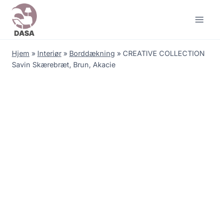
Skip
to
content
Hjem
»
Interiør
»
Borddækning
»
CREATIVE COLLECTION
Savin Skærebræt, Brun, Akacie