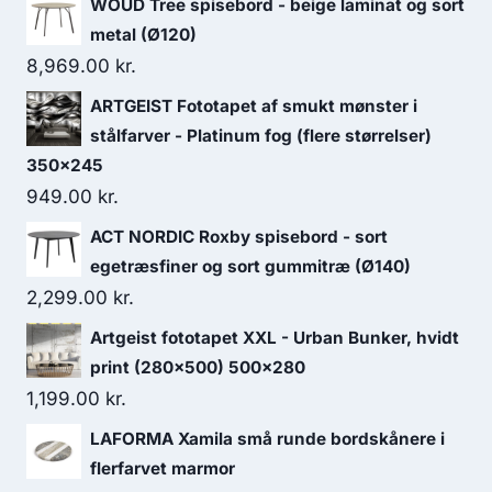
WOUD Tree spisebord - beige laminat og sort
metal (Ø120)
8,969.00
kr.
ARTGEIST Fototapet af smukt mønster i
stålfarver - Platinum fog (flere størrelser)
350x245
949.00
kr.
ACT NORDIC Roxby spisebord - sort
egetræsfiner og sort gummitræ (Ø140)
2,299.00
kr.
Artgeist fototapet XXL - Urban Bunker, hvidt
print (280x500) 500x280
1,199.00
kr.
LAFORMA Xamila små runde bordskånere i
flerfarvet marmor