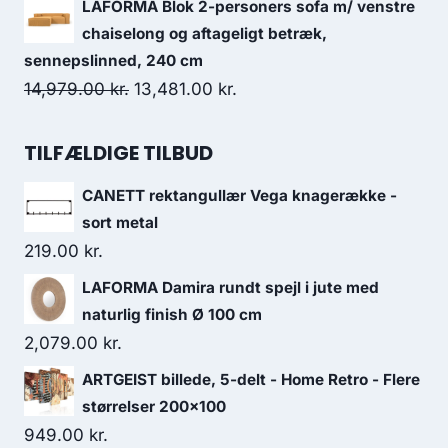
LAFORMA Blok 2-personers sofa m/ venstre
chaiselong og aftageligt betræk,
sennepslinned, 240 cm
14,979.00
kr.
13,481.00
kr.
TILFÆLDIGE TILBUD
CANETT rektangullær Vega knagerække -
sort metal
219.00
kr.
LAFORMA Damira rundt spejl i jute med
naturlig finish Ø 100 cm
2,079.00
kr.
ARTGEIST billede, 5-delt - Home Retro - Flere
størrelser 200x100
949.00
kr.