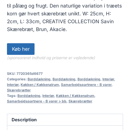
til pålæg og frugt. Den naturlige variation i træets
korn gør hvert skærebræt unikt. W: 25cm, H:
2cm, L: 33cm, CREATIVE COLLECTION Savin
Skærebræt, Brun, Akacie.
Køb her
(sponsoreret indhold og priserne er vejledende)
SKU:
7720365d6677
Categories:
Borddækning
,
Borddækning
,
Borddækning
,
Interiør
,
Interiør
,
Køkken / Køkkenalrum
,
Samarbejdspartnere - B varer
,
Skærebrætter
Tags:
Borddækning
,
Interiør
,
Køkken / Køkkenalrum
,
Samarbejdspartnere - B varer > bb
,
Skærebrætter
Description