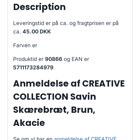
Description
Leveringstid er på ca.
og fragtprisen er på
ca.
45.00 DKK
Farven er
Produktid er
90866
og EAN er
5711173284979
Anmeldelse af CREATIVE
COLLECTION Savin
Skærebræt, Brun,
Akacie
Se om vi har en
anmeldelse af CREATIVE