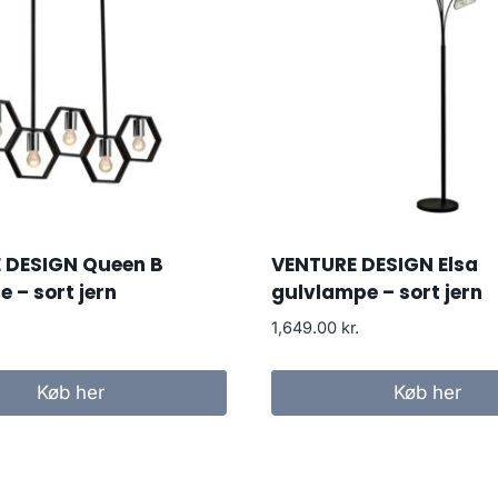
 DESIGN Queen B
VENTURE DESIGN Elsa
e – sort jern
gulvlampe – sort jern
1,649.00
kr.
Køb her
Køb her