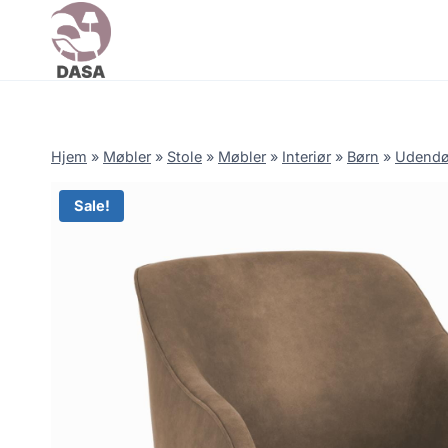
Skip
to
content
Hjem
»
Møbler
»
Stole
»
Møbler
»
Interiør
»
Børn
»
Udendø
Sale!