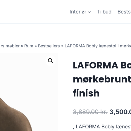
Interiør
Tilbud
Bests
rs møbler
»
Rum
»
Bestsellers
»
LAFORMA Bobly lænestol i mørke
LAFORMA Bob
mørkebrunt 
finish
3,889.00
kr.
3,500
, LAFORMA Bobly lænesto