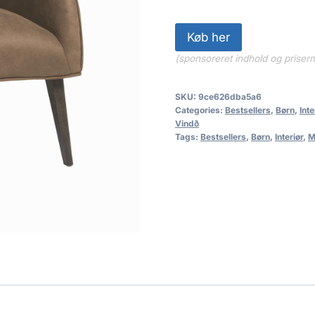
Køb her
(sponsoreret indhold og priser
SKU:
9ce626dba5a6
Categories:
Bestsellers
,
Børn
,
Inte
Vindð
Tags:
Bestsellers
,
Børn
,
Interiør
,
M