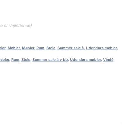
ne er vejledende)
riør
,
Møbler
,
Møbler
,
Rum
,
Stole
,
Summer sale â
,
Udendørs møbler
,
øbler
,
Rum
,
Stole
,
Summer sale â > bb
,
Udendørs møbler
,
Vindð