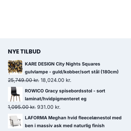
NYE TILBUD
KARE DESIGN City Nights Squares
gulvlampe - guld/kobber/sort stål (180cm)
25,749.00
kr.
18,024.00
kr.
ROWICO Gracy spisebordsstol - sort
laminat/hvidpigmenteret eg
1,095.00
kr.
931.00
kr.
LAFORMA Meghan hvid fleecelænestol med
ben i massiv ask med naturlig finish