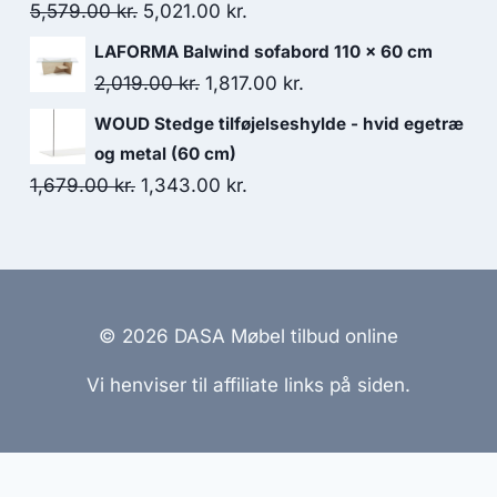
5,579.00
kr.
5,021.00
kr.
LAFORMA Balwind sofabord 110 x 60 cm
2,019.00
kr.
1,817.00
kr.
WOUD Stedge tilføjelseshylde - hvid egetræ
og metal (60 cm)
1,679.00
kr.
1,343.00
kr.
© 2026 DASA Møbel tilbud online
Vi henviser til affiliate links på siden.
emmesider Til Salg
|
Hjemmeside Udvikling
|
Online Til