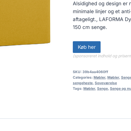
Alsidighed og design er 
minimale linjer og et ant
aftageligt., LAFORMA Dyl
150 cm senge.
Køb her
(sponsoreret indhold og priser
SKU:
39b4aa4060ff
Categories:
Møbler
,
Møbler
,
Seng
sengeheste
,
Soveværelse
Tags:
Møbler
,
Senge
,
Senge og m