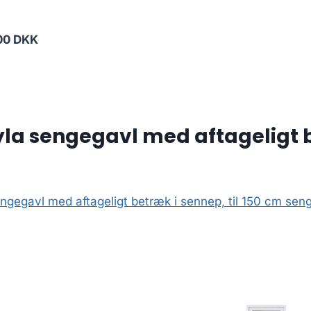
00 DKK
a sengegavl med aftageligt be
egavl med aftageligt betræk i sennep, til 150 cm sen