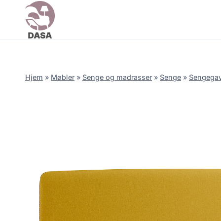
Skip
to
content
Hjem
»
Møbler
»
Senge og madrasser
»
Senge
»
Sengegav