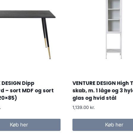
 DESIGN Dipp
VENTURE DESIGN High T
d – sort MDF og sort
skab, m. 1 låge og 3 hyl
20×85)
glas og hvid stål
.
1,139.00
kr.
Køb her
Køb her