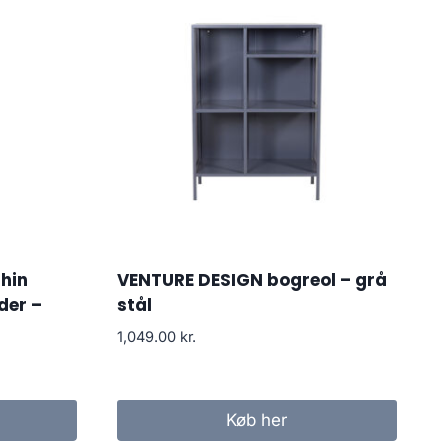
hin
VENTURE DESIGN bogreol – grå
der –
stål
1,049.00
kr.
Køb her