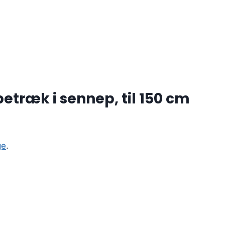
træk i sennep, til 150 cm
ge
.