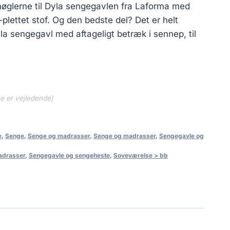
nøglerne til Dyla sengegavlen fra Laforma med
i-plettet stof. Og den bedste del? Det er helt
a sengegavl med aftageligt betræk i sennep, til
ne er vejledende)
e
,
Senge
,
Senge og madrasser
,
Senge og madrasser
,
Sengegavle og
adrasser
,
Sengegavle og sengeheste
,
Soveværelse > bb