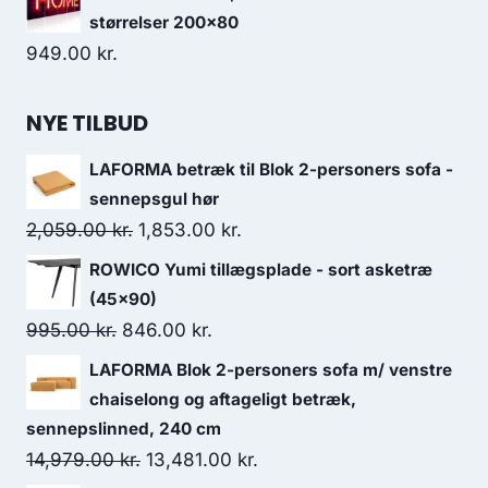
størrelser 200x80
949.00
kr.
NYE TILBUD
LAFORMA betræk til Blok 2-personers sofa -
sennepsgul hør
2,059.00
kr.
1,853.00
kr.
ROWICO Yumi tillægsplade - sort asketræ
(45x90)
995.00
kr.
846.00
kr.
LAFORMA Blok 2-personers sofa m/ venstre
chaiselong og aftageligt betræk,
sennepslinned, 240 cm
14,979.00
kr.
13,481.00
kr.