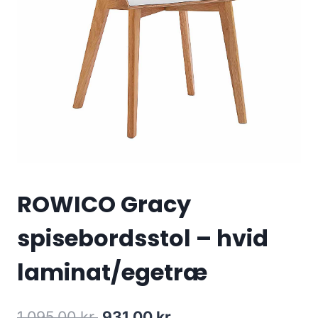
ROWICO Gracy
spisebordsstol – hvid
laminat/egetræ
1,095.00
kr.
931.00
kr.