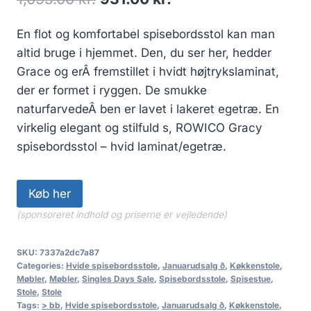
En flot og komfortabel spisebordsstol kan man
altid bruge i hjemmet. Den, du ser her, hedder
Grace og erÂ fremstillet i hvidt højtrykslaminat,
der er formet i ryggen. De smukke
naturfarvedeÂ ben er lavet i lakeret egetræ. En
virkelig elegant og stilfuld s, ROWICO Gracy
spisebordsstol – hvid laminat/egetræ.
Køb her
(sponsoreret indhold og priserne er vejledende)
SKU:
7337a2dc7a87
Categories:
Hvide spisebordsstole
,
Januarudsalg ð
,
Køkkenstole
,
Møbler
,
Møbler
,
Singles Days Sale
,
Spisebordsstole
,
Spisestue
,
Stole
,
Stole
Tags:
> bb
,
Hvide spisebordsstole
,
Januarudsalg ð
,
Køkkenstole
,