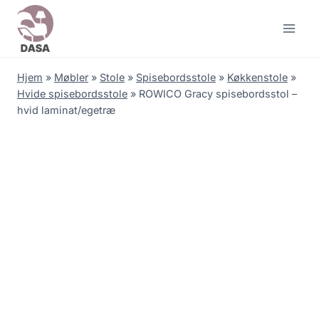
Skip
to
content
Hjem
»
Møbler
»
Stole
»
Spisebordsstole
»
Køkkenstole
»
Hvide spisebordsstole
»
ROWICO Gracy spisebordsstol –
hvid laminat/egetræ