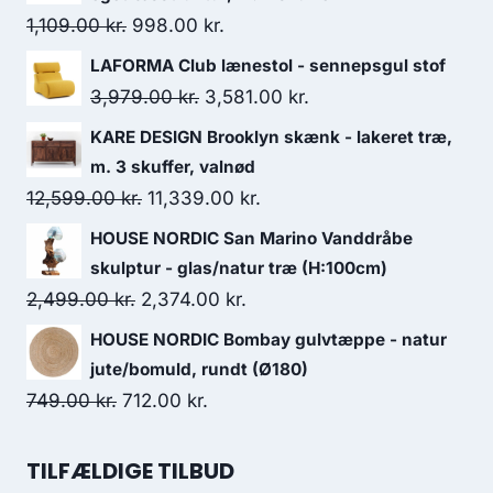
1,109.00
kr.
998.00
kr.
LAFORMA Club lænestol - sennepsgul stof
3,979.00
kr.
3,581.00
kr.
KARE DESIGN Brooklyn skænk - lakeret træ,
m. 3 skuffer, valnød
12,599.00
kr.
11,339.00
kr.
HOUSE NORDIC San Marino Vanddråbe
skulptur - glas/natur træ (H:100cm)
2,499.00
kr.
2,374.00
kr.
HOUSE NORDIC Bombay gulvtæppe - natur
jute/bomuld, rundt (Ø180)
749.00
kr.
712.00
kr.
TILFÆLDIGE TILBUD