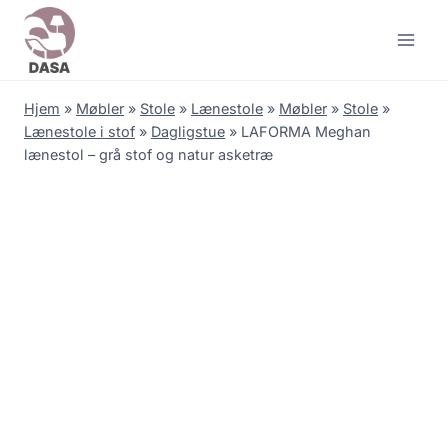
Skip
to
content
Hjem
»
Møbler
»
Stole
»
Lænestole
»
Møbler
»
Stole
»
Lænestole i stof
»
Dagligstue
»
LAFORMA Meghan
lænestol – grå stof og natur asketræ