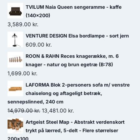
TVILUM Naia Queen sengeramme - kaffe
(140x200)
3,589.00
kr.
VENTURE DESIGN Elsa bordlampe - sort jern
609.00
kr.
ROON & RAHN Reces knagerække, m. 6
knager - natur og brun egetræ (B:78)
1,699.00
kr.
LAFORMA Blok 2-personers sofa m/ venstre
chaiselong og aftageligt betræk,
sennepslinned, 240 cm
14,979.00
kr.
13,481.00
kr.
Artgeist Steel Map - Abstrakt verdenskort
trykt på lærred, 5-delt - Flere størrelser
200x100