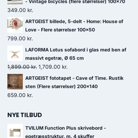
- Vintage bicycles (flere størrelser) 100x70
349.00
kr.
ARTGEIST billede, 5-delt - Home: House of
Love - Flere størrelser 100x50
799.00
kr.
LAFORMA Lotus sofabord i glas med ben af
massivt egetræ, Ø 65 cm
1,899.00
kr.
1,709.00
kr.
ARTGEIST fototapet - Cave of Time. Rustik
sten (Flere størrelser) 200x140
659.00
kr.
NYE TILBUD
TVILUM Function Plus skrivebord -
egetræsstruktur, m. 4 skuffer