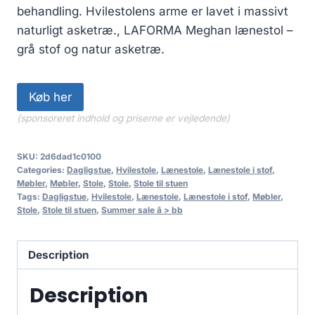
behandling. Hvilestolens arme er lavet i massivt
naturligt asketræ., LAFORMA Meghan lænestol –
grå stof og natur asketræ.
Køb her
(sponsoreret indhold og priserne er vejledende)
SKU:
2d6dad1c0100
Categories:
Dagligstue
,
Hvilestole
,
Lænestole
,
Lænestole i stof
,
Møbler
,
Møbler
,
Stole
,
Stole
,
Stole til stuen
Tags:
Dagligstue
,
Hvilestole
,
Lænestole
,
Lænestole i stof
,
Møbler
,
Stole
,
Stole til stuen
,
Summer sale â > bb
Description
Description