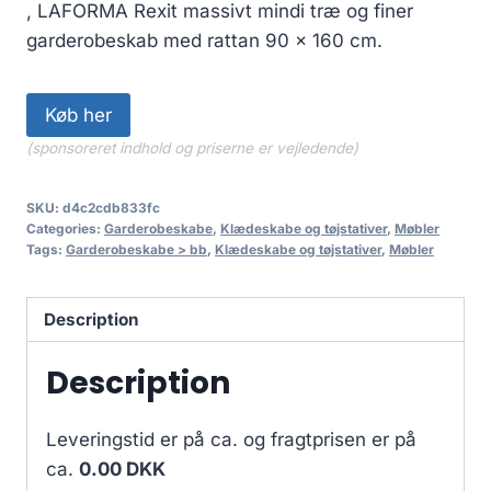
, LAFORMA Rexit massivt mindi træ og finer
garderobeskab med rattan 90 x 160 cm.
Køb her
(sponsoreret indhold og priserne er vejledende)
SKU:
d4c2cdb833fc
Categories:
Garderobeskabe
,
Klædeskabe og tøjstativer
,
Møbler
Tags:
Garderobeskabe > bb
,
Klædeskabe og tøjstativer
,
Møbler
Description
Description
Leveringstid er på ca.
og fragtprisen er på
ca.
0.00 DKK