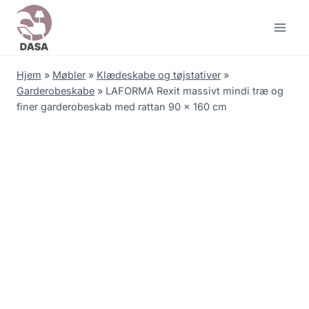
Skip
to
content
Hjem
»
Møbler
»
Klædeskabe og tøjstativer
»
Garderobeskabe
»
LAFORMA Rexit massivt mindi træ og
finer garderobeskab med rattan 90 x 160 cm