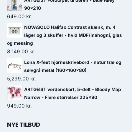
ARTGEIST Fototapet til døren - Blue Alley
90x210
649.00
kr.
NOVASOLO Halifax Contrast skænk, m. 4
låger og 3 skuffer - hvid MDF/mahogni, glas
og messing
8,149.00
kr.
Lona X-feet hjørneskrivebord - natur træ og
sølvgrå metal (160x160x80)
5,299.00
kr.
ARTGEIST verdenskort, 5-delt - Bloody Map
Narrow - Flere størrelser 225x90
949.00
kr.
NYE TILBUD