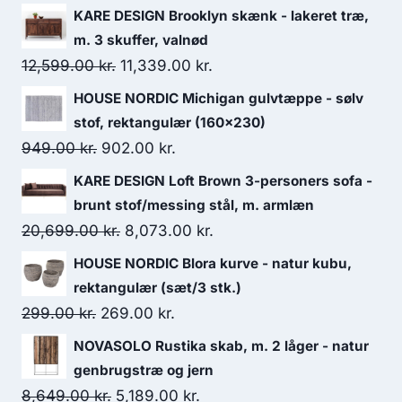
KARE DESIGN Brooklyn skænk - lakeret træ,
m. 3 skuffer, valnød
12,599.00
kr.
11,339.00
kr.
HOUSE NORDIC Michigan gulvtæppe - sølv
stof, rektangulær (160x230)
949.00
kr.
902.00
kr.
KARE DESIGN Loft Brown 3-personers sofa -
brunt stof/messing stål, m. armlæn
20,699.00
kr.
8,073.00
kr.
HOUSE NORDIC Blora kurve - natur kubu,
rektangulær (sæt/3 stk.)
299.00
kr.
269.00
kr.
NOVASOLO Rustika skab, m. 2 låger - natur
genbrugstræ og jern
8,649.00
kr.
5,189.00
kr.