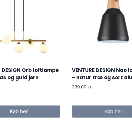
 DESIGN Orb loftlampe
VENTURE DESIGN Nao l
las og guld jern
– natur træ og sort a
339.00
kr.
Køb her
Køb her