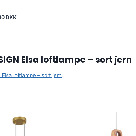
00 DKK
GN Elsa loftlampe – sort jern
sa loftlampe – sort jern
.