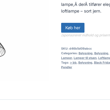
lampe,Â derÂ tilfører el
loftlampe – sort jern.
Køb her
(sponsoreret indhold og priser
SKU:
d46b5d09abcc
Categories:
Belysning
,
Belysning
,
Lamper
,
Lamper til stuen
,
Loftlam
Tags:
> bb
,
Belysning
,
Black Frid
Pendler