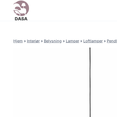
Skip
to
content
Hjem
»
Interiør
»
Belysning
»
Lamper
»
Loftlamper
»
Pendl