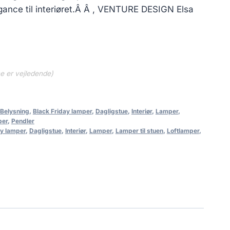
egance til interiøret.Â Â , VENTURE DESIGN Elsa
ne er vejledende)
Belysning
,
Black Friday lamper
,
Dagligstue
,
Interiør
,
Lamper
,
per
,
Pendler
ay lamper
,
Dagligstue
,
Interiør
,
Lamper
,
Lamper til stuen
,
Loftlamper
,