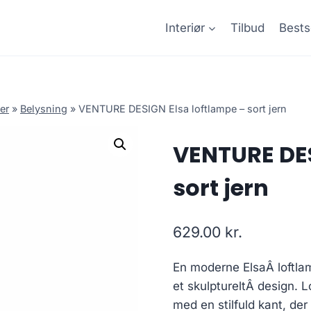
Interiør
Tilbud
Bests
er
»
Belysning
»
VENTURE DESIGN Elsa loftlampe – sort jern
VENTURE DES
sort jern
629.00
kr.
En moderne ElsaÂ loftlamp
et skulptureltÂ design. L
med en stilfuld kant, de