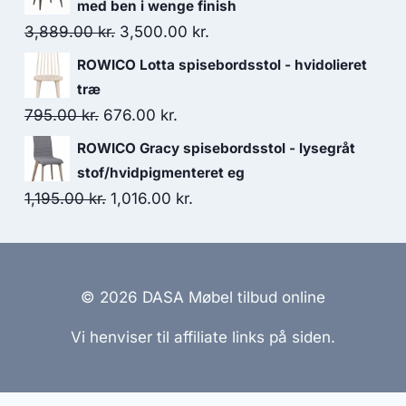
med ben i wenge finish
3,889.00
kr.
3,500.00
kr.
ROWICO Lotta spisebordsstol - hvidolieret
træ
795.00
kr.
676.00
kr.
ROWICO Gracy spisebordsstol - lysegråt
stof/hvidpigmenteret eg
1,195.00
kr.
1,016.00
kr.
© 2026 DASA Møbel tilbud online
Vi henviser til affiliate links på siden.