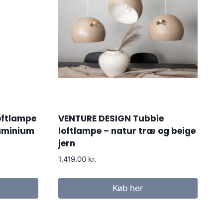
oftlampe
VENTURE DESIGN Tubbie
luminium
loftlampe – natur træ og beige
jern
1,419.00
kr.
Køb her