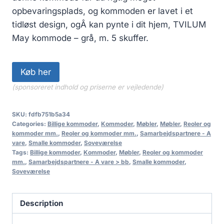
opbevaringsplads, og kommoden er lavet i et
tidløst design, ogÂ kan pynte i dit hjem, TVILUM
May kommode – grå, m. 5 skuffer.
Køb her
(sponsoreret indhold og priserne er vejledende)
SKU:
fdfb751b5a34
Categories:
Billige kommoder
,
Kommoder
,
Møbler
,
Møbler
,
Reoler og
kommoder mm.
,
Reoler og kommoder mm.
,
Samarbejdspartnere - A
vare
,
Smalle kommoder
,
Soveværelse
Tags:
Billige kommoder
,
Kommoder
,
Møbler
,
Reoler og kommoder
mm.
,
Samarbejdspartnere - A vare > bb
,
Smalle kommoder
,
Soveværelse
Description