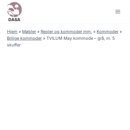
Skip
to
content
Hjem
»
Møbler
»
Reoler og kommoder mm.
»
Kommoder
»
Billige kommoder
»
TVILUM May kommode – grå, m. 5
skuffer