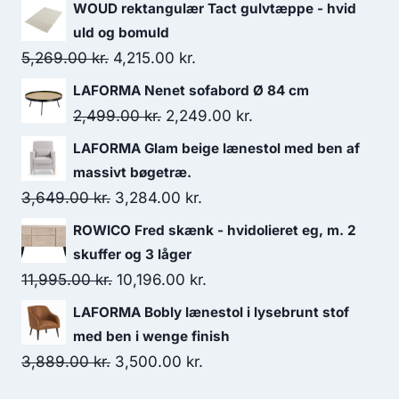
WOUD rektangulær Tact gulvtæppe - hvid
uld og bomuld
5,269.00
kr.
4,215.00
kr.
LAFORMA Nenet sofabord Ø 84 cm
2,499.00
kr.
2,249.00
kr.
LAFORMA Glam beige lænestol med ben af
massivt bøgetræ.
3,649.00
kr.
3,284.00
kr.
ROWICO Fred skænk - hvidolieret eg, m. 2
skuffer og 3 låger
11,995.00
kr.
10,196.00
kr.
LAFORMA Bobly lænestol i lysebrunt stof
med ben i wenge finish
3,889.00
kr.
3,500.00
kr.