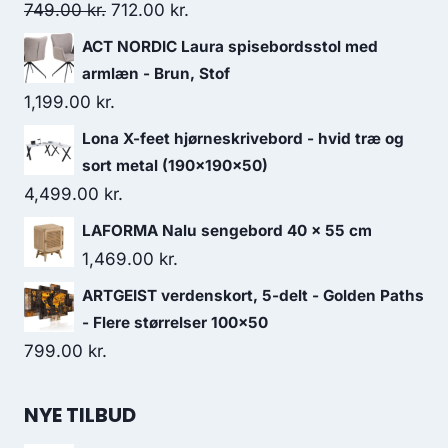
749.00
kr.
712.00
kr.
ACT NORDIC Laura spisebordsstol med
armlæn - Brun, Stof
1,199.00
kr.
Lona X-feet hjørneskrivebord - hvid træ og
sort metal (190x190x50)
4,499.00
kr.
LAFORMA Nalu sengebord 40 x 55 cm
1,469.00
kr.
ARTGEIST verdenskort, 5-delt - Golden Paths
- Flere størrelser 100x50
799.00
kr.
NYE TILBUD