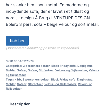
har slanke ben i sort metal. En moderne og
indbydende sofa, der er lavet i et tidløst og
nordisk design.Â Brug d, VENTURE DESIGN
Bolero 3 pers. sofa – beige velour og sort metal.
Køb her
(sponsoreret indhold og priserne er vejledende)
SKU:
63046217cc1b
Categories:
3 personers sofaer
,
Black Friday sofa
,
Dagligstue
,
Møbler
,
Sofaer
,
Sofaer
,
Stofsofaer
,
Velour- og fløjlsmøbler
,
Velour-
og fløjlssofaer
Tags:
> bb
,
3 personers sofaer
,
Black Friday sofa
,
Dagligstue
,
Møbler
,
Sofaer
,
Stofsofaer
,
Velour- og fløjlsmøbler
,
Velour- og
fløjlssofaer
Description