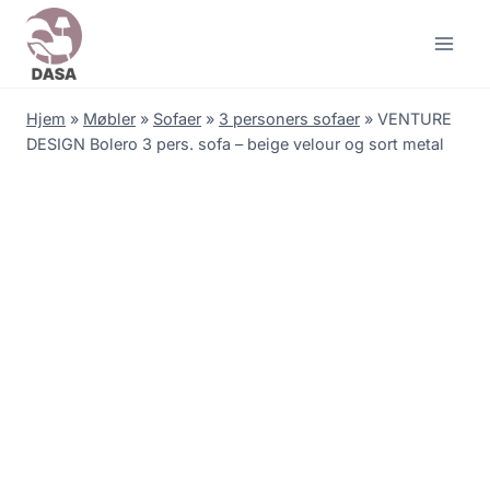
Skip
to
content
Hjem
»
Møbler
»
Sofaer
»
3 personers sofaer
»
VENTURE
DESIGN Bolero 3 pers. sofa – beige velour og sort metal