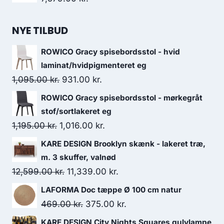
NYE TILBUD
ROWICO Gracy spisebordsstol - hvid
laminat/hvidpigmenteret eg
1,095.00
kr.
931.00
kr.
ROWICO Gracy spisebordsstol - mørkegråt
stof/sortlakeret eg
1,195.00
kr.
1,016.00
kr.
KARE DESIGN Brooklyn skænk - lakeret træ,
m. 3 skuffer, valnød
12,599.00
kr.
11,339.00
kr.
LAFORMA Doc tæppe Ø 100 cm natur
469.00
kr.
375.00
kr.
KARE DESIGN City Nights Squares gulvlampe