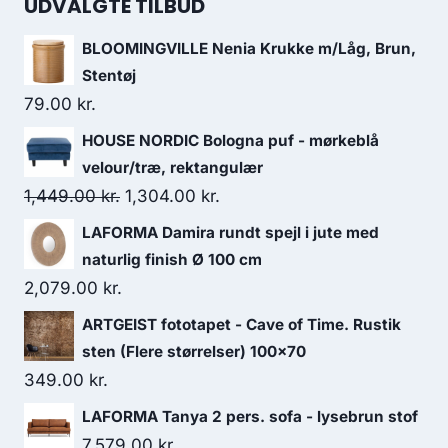
UDVALGTE TILBUD
BLOOMINGVILLE Nenia Krukke m/Låg, Brun,
Stentøj
79.00
kr.
HOUSE NORDIC Bologna puf - mørkeblå
velour/træ, rektangulær
1,449.00
kr.
1,304.00
kr.
LAFORMA Damira rundt spejl i jute med
naturlig finish Ø 100 cm
2,079.00
kr.
ARTGEIST fototapet - Cave of Time. Rustik
sten (Flere størrelser) 100x70
349.00
kr.
LAFORMA Tanya 2 pers. sofa - lysebrun stof
7,579.00
kr.