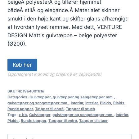
beigeÂ polyesterÂ og tilfører hjemmet
bådeÂ stilÂ og elegance.Â Materialet skinner
smukt i den høje kant og skifter glans afhængigt
af hvordan lyset rammer. Med dett, VENTURE
DESIGN Mattis gulvtæppe – beige polyester
(Ø200).
Køb her
(sponsoreret indhold og priserne er vejledende)
SKU:
4b19a409f61e
Categories:
Gulvtæpper
,
gulvtæpper og sengetæpper mm.
,
gulvtæpper og sengetæpper mm.
,
Interiør
,
Interiør
,
Plaids
,
Plaids
,
Runde tæpper
,
Tæpper til entré
,
Tæpper til stuen
Tags:
> bb
,
Gulvtæpper
,
gulvtæpper og sengetæpper mm.
,
Interiør
,
Plaids
,
Runde tæpper
,
Tæpper til entré
,
Tæpper til stuen