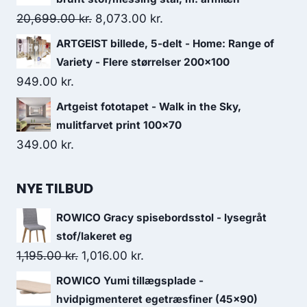
20,699.00
kr.
8,073.00
kr.
ARTGEIST billede, 5-delt - Home: Range of
Variety - Flere størrelser 200x100
949.00
kr.
Artgeist fototapet - Walk in the Sky,
mulitfarvet print 100x70
349.00
kr.
NYE TILBUD
ROWICO Gracy spisebordsstol - lysegråt
stof/lakeret eg
1,195.00
kr.
1,016.00
kr.
ROWICO Yumi tillægsplade -
hvidpigmenteret egetræsfiner (45x90)