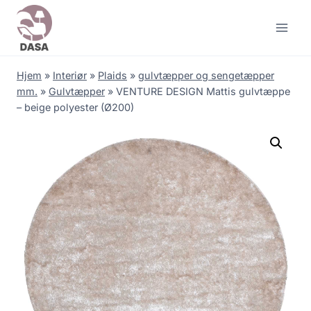
Skip
to
content
Hjem
»
Interiør
»
Plaids
»
gulvtæpper og sengetæpper
mm.
»
Gulvtæpper
»
VENTURE DESIGN Mattis gulvtæppe
– beige polyester (Ø200)