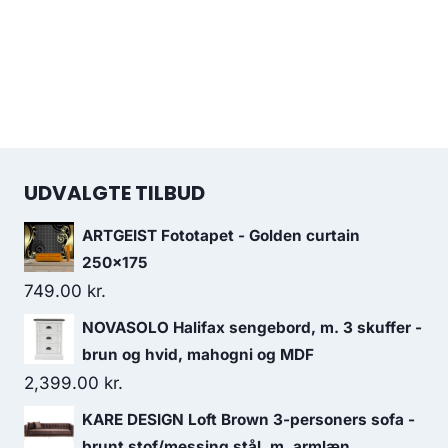
UDVALGTE TILBUD
ARTGEIST Fototapet - Golden curtain
250x175
749.00
kr.
NOVASOLO Halifax sengebord, m. 3 skuffer -
brun og hvid, mahogni og MDF
2,399.00
kr.
KARE DESIGN Loft Brown 3-personers sofa -
brunt stof/messing stål, m. armlæn