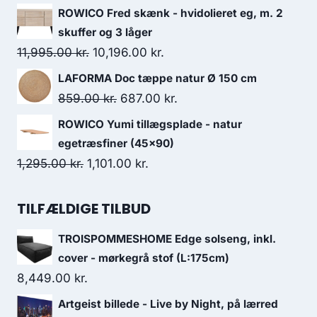
ROWICO Fred skænk - hvidolieret eg, m. 2
skuffer og 3 låger
11,995.00
kr.
10,196.00
kr.
LAFORMA Doc tæppe natur Ø 150 cm
859.00
kr.
687.00
kr.
ROWICO Yumi tillægsplade - natur
egetræsfiner (45x90)
1,295.00
kr.
1,101.00
kr.
TILFÆLDIGE TILBUD
TROISPOMMESHOME Edge solseng, inkl.
cover - mørkegrå stof (L:175cm)
8,449.00
kr.
Artgeist billede - Live by Night, på lærred