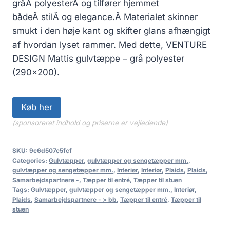
gråÂ polyesterÂ og tilfører hjemmet
bådeÂ stilÂ og elegance.Â Materialet skinner
smukt i den høje kant og skifter glans afhængigt
af hvordan lyset rammer. Med dette, VENTURE
DESIGN Mattis gulvtæppe – grå polyester
(290×200).
Køb her
(sponsoreret indhold og priserne er vejledende)
SKU:
9c6d507c5fcf
Categories:
Gulvtæpper
,
gulvtæpper og sengetæpper mm.
,
gulvtæpper og sengetæpper mm.
,
Interiør
,
Interiør
,
Plaids
,
Plaids
,
Samarbejdspartnere -
,
Tæpper til entré
,
Tæpper til stuen
Tags:
Gulvtæpper
,
gulvtæpper og sengetæpper mm.
,
Interiør
,
Plaids
,
Samarbejdspartnere - > bb
,
Tæpper til entré
,
Tæpper til
stuen