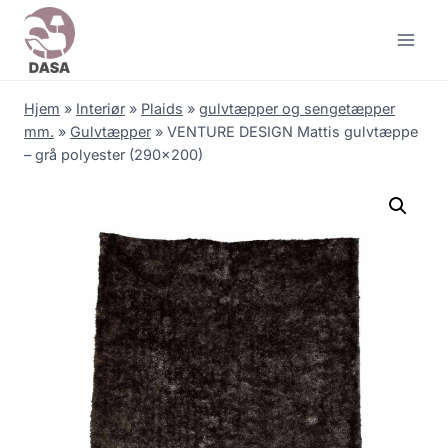
Skip
to
content
Hjem
»
Interiør
»
Plaids
»
gulvtæpper og sengetæpper
mm.
»
Gulvtæpper
»
VENTURE DESIGN Mattis gulvtæppe
– grå polyester (290×200)