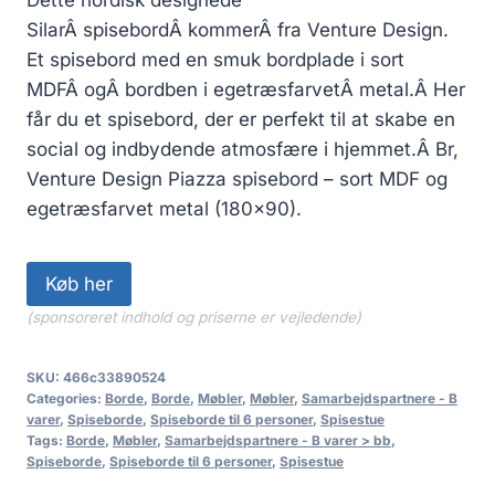
SilarÂ spisebordÂ kommerÂ fra Venture Design.
Et spisebord med en smuk bordplade i sort
MDFÂ ogÂ bordben i egetræsfarvetÂ metal.Â Her
får du et spisebord, der er perfekt til at skabe en
social og indbydende atmosfære i hjemmet.Â Br,
Venture Design Piazza spisebord – sort MDF og
egetræsfarvet metal (180×90).
Køb her
(sponsoreret indhold og priserne er vejledende)
SKU:
466c33890524
Categories:
Borde
,
Borde
,
Møbler
,
Møbler
,
Samarbejdspartnere - B
varer
,
Spiseborde
,
Spiseborde til 6 personer
,
Spisestue
Tags:
Borde
,
Møbler
,
Samarbejdspartnere - B varer > bb
,
Spiseborde
,
Spiseborde til 6 personer
,
Spisestue