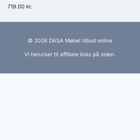
719.00
kr.
© 2026 DASA Møbel tilbud online
Vi henviser til affiliate links på siden.
Hjemmesider Til Salg
|
Hjemmeside Udvikling
|
Online
Tilbud
Denne side kan være skabt med AI! Indholdet er
genereret med henblik på at informere og inspirere,
men vi anbefaler altid at dobbelttjekke vigtige
oplysninger.