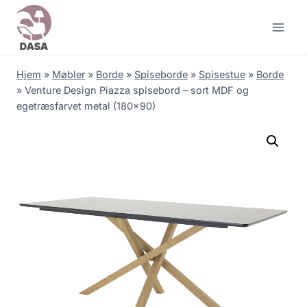
Skip
to
content
Hjem
»
Møbler
»
Borde
»
Spiseborde
»
Spisestue
»
Borde
»
Venture Design Piazza spisebord – sort MDF og
egetræsfarvet metal (180×90)