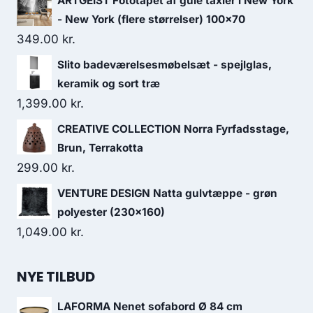
ARTGEIST Fototapet af gule taxier i New York
- New York (flere størrelser) 100x70
349.00
kr.
Slito badeværelsesmøbelsæt - spejlglas,
keramik og sort træ
1,399.00
kr.
CREATIVE COLLECTION Norra Fyrfadsstage,
Brun, Terrakotta
299.00
kr.
VENTURE DESIGN Natta gulvtæppe - grøn
polyester (230x160)
1,049.00
kr.
NYE TILBUD
LAFORMA Nenet sofabord Ø 84 cm