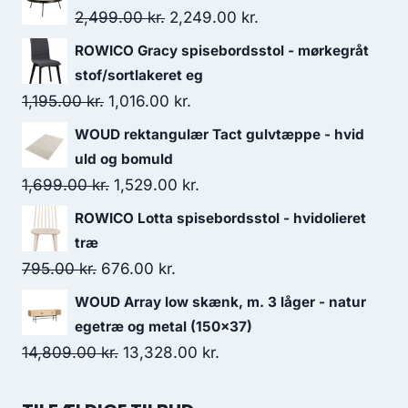
2,499.00
kr.
2,249.00
kr.
ROWICO Gracy spisebordsstol - mørkegråt
stof/sortlakeret eg
1,195.00
kr.
1,016.00
kr.
WOUD rektangulær Tact gulvtæppe - hvid
uld og bomuld
1,699.00
kr.
1,529.00
kr.
ROWICO Lotta spisebordsstol - hvidolieret
træ
795.00
kr.
676.00
kr.
WOUD Array low skænk, m. 3 låger - natur
egetræ og metal (150x37)
14,809.00
kr.
13,328.00
kr.